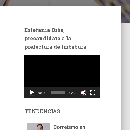
Estefanía Orbe,
precandidata a la
prefectura de Imbabura
R
e
p
r
o
d
00:00
02:22
u
c
t
TENDENCIAS
o
r
Correísmo en
d