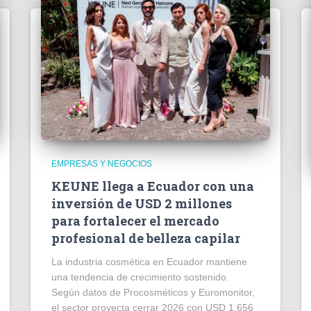
EMPRESAS Y NEGOCIOS
KEUNE llega a Ecuador con una
inversión de USD 2 millones
para fortalecer el mercado
profesional de belleza capilar
La industria cosmética en Ecuador mantiene
una tendencia de crecimiento sostenido.
Según datos de Procosméticos y Euromonitor,
el sector proyecta cerrar 2026 con USD 1.656