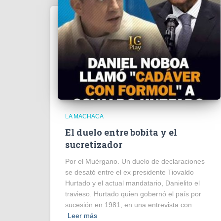
LA MACHACA
El duelo entre bobita y el
sucretizador
Por el Muérgano. Un duelo de declaraciones
se desató entre el ex presidente Tiovaldo
Hurtado y el actual mandatario, Danielito el
travieso. Hurtado quien gobernó el país por
sucesión en 1981, en una entrevista con
Leer más