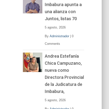
Imbabura apunta a
e
v
una alianza con
í
Juntos, listas 70
d
e
5 agosto, 2026
o
By
Administrador
|
0
Comments
Andrea Estefanía
Chica Campuzano,
nueva como
Directora Provincial
de la Judicatura de
Imbabura,
5 agosto, 2026
By
Administrador
|
0