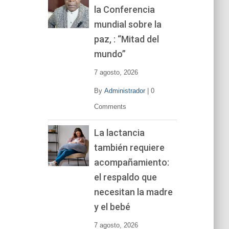
la Conferencia
e
v
mundial sobre la
í
paz, : “Mitad del
d
mundo”
e
o
7 agosto, 2026
By
Administrador
|
0
Comments
La lactancia
también requiere
acompañamiento:
el respaldo que
necesitan la madre
y el bebé
7 agosto, 2026