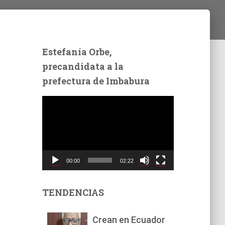
Estefanía Orbe,
precandidata a la
prefectura de Imbabura
R
e
p
r
o
d
00:00
02:22
u
c
t
TENDENCIAS
o
r
Crean en Ecuador
d