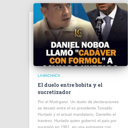
LA MACHACA
El duelo entre bobita y el
sucretizador
Por el Muérgano. Un duelo de declaraciones
se desató entre el ex presidente Tiovaldo
Hurtado y el actual mandatario, Danielito el
travieso. Hurtado quien gobernó el país por
sucesión en 1981, en una entrevista con