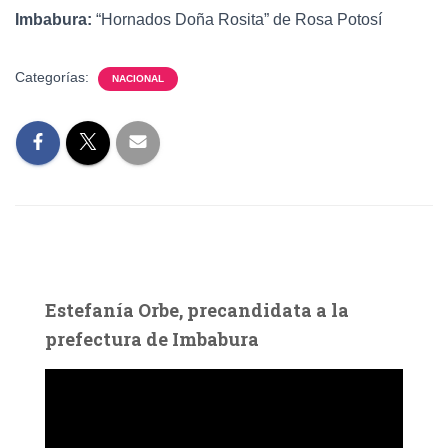
Imbabura:
“Hornados Doña Rosita” de Rosa Potosí
Categorías:
NACIONAL
Estefanía Orbe, precandidata a la
prefectura de Imbabura
R
e
p
r