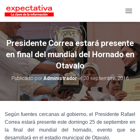
CAMB
Presidente Correa estará presente
en final del mundial del Hornado en
Otavalo
Publicado por
Administrador
el
20 septiembre, 2016
Según fuentes cercanas al gobierno, el Presidente Rafael
Correa estará presente este domingo 25 de septiembre en
la final del mundial del hornado, evento que se
desarrollará en el estadio municipal de Otavalo.