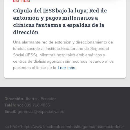
NACIONAL
Cúpula del IESS bajo la lupa: Red de
extorsión y pagos millonarios a
clínicas fantasma a espaldas de la
dirección
​Una alarmante red de extorsión y direccionamiento de
fondos sacude al Instituto Ecuatoriano de Seguridad
Social (IESS). Mientras hospitales emblemáticos y
centros de diálisis agonizan sin recursos llevando a los
pacientes al límite de la
Leer más
Dirección:
Ibarra - Ecuador
Teléfono:
099 718 4835
Email:
gerencia@expectativa.ec
<a href=”https://www.facebook.com/hashtag/emapasomostodos>