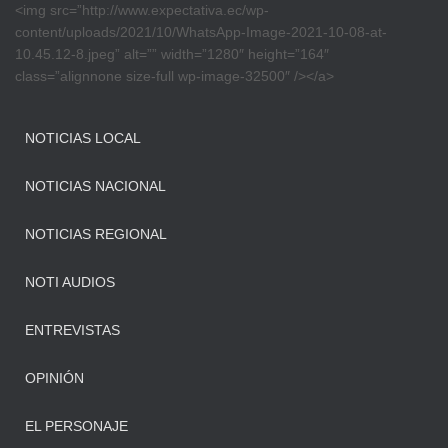
<img src=”http://www.expectativa.ec/wp-
content/uploads/2021/10/WhatsApp-Image-2021-10-08-at-
10.45.12-8.jpeg” alt=”” width=”1280″ height=”164″
class=”alignnone size-full wp-image-32500″ /></a>
NOTICIAS LOCAL
NOTICIAS NACIONAL
NOTICIAS REGIONAL
NOTI AUDIOS
ENTREVISTAS
OPINIÓN
EL PERSONAJE