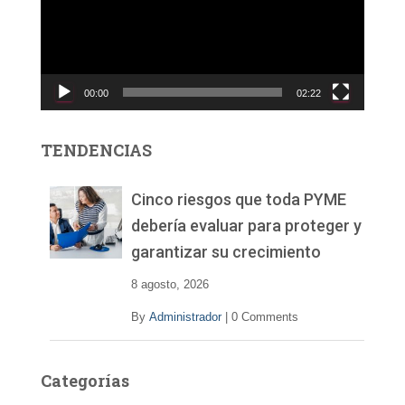
o
d
u
c
00:00
02:22
t
o
r
TENDENCIAS
d
e
v
Cinco riesgos que toda PYME
í
debería evaluar para proteger y
d
garantizar su crecimiento
e
o
8 agosto, 2026
By
Administrador
|
0 Comments
Categorías