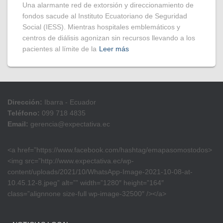
​Una alarmante red de extorsión y direccionamiento de
fondos sacude al Instituto Ecuatoriano de Seguridad
Social (IESS). Mientras hospitales emblemáticos y
centros de diálisis agonizan sin recursos llevando a los
pacientes al límite de la
Leer más
Dirección:
Ibarra - Ecuador
Teléfono:
099 718 4835
Email:
gerencia@expectativa.ec
<a href=”https://www.facebook.com/hashtag/emapasomostodos>
<img src=”http://www.expectativa.ec/wp-
content/uploads/2021/10/WhatsApp-Image-2021-10-08-at-
10.45.12-8.jpeg” alt=”” width=”1280″ height=”164″
class=”alignnone size-full wp-image-32500″ /></a>