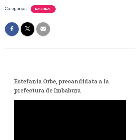
Categorías:
NACIONAL
Estefanía Orbe, precandidata a la
prefectura de Imbabura
R
e
p
r
o
d