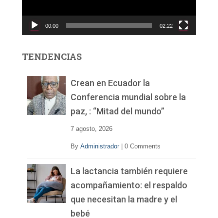
u
c
00:00
02:22
t
o
r
TENDENCIAS
d
e
v
Crean en Ecuador la
í
Conferencia mundial sobre la
d
paz, : “Mitad del mundo”
e
o
7 agosto, 2026
By
Administrador
|
0 Comments
La lactancia también requiere
acompañamiento: el respaldo
que necesitan la madre y el
bebé