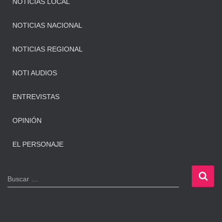
NOTICIAS LOCAL
NOTICIAS NACIONAL
NOTICIAS REGIONAL
NOTI AUDIOS
ENTREVISTAS
OPINIÓN
EL PERSONAJE
B
Buscar …
u
s
c
a