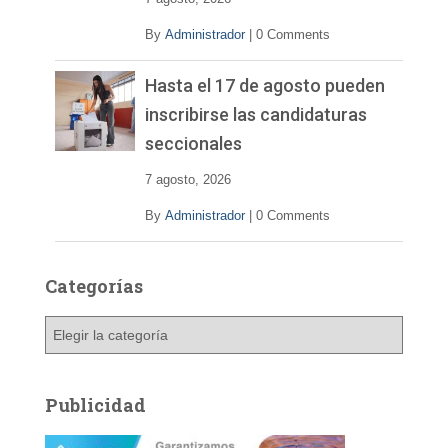
By
Administrador
|
0 Comments
Hasta el 17 de agosto pueden
inscribirse las candidaturas
seccionales
7 agosto, 2026
By
Administrador
|
0 Comments
Categorías
C
a
t
e
Publicidad
g
o