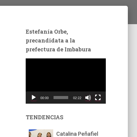
Estefanía Orbe,
precandidata a la
prefectura de Imbabura
R
e
p
r
o
d
00:00
02:22
u
c
t
TENDENCIAS
o
r
Catalina Peñafiel
d