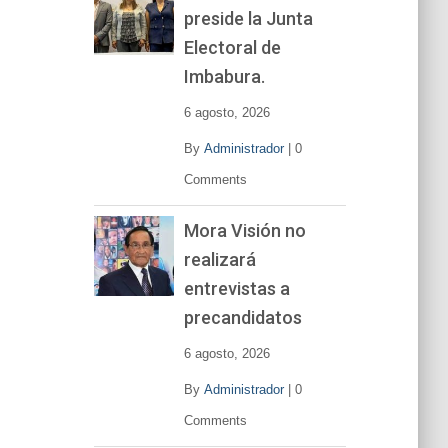
preside la Junta
e
v
Electoral de
í
Imbabura.
d
e
6 agosto, 2026
o
By
Administrador
|
0
Comments
Mora Visión no
realizará
entrevistas a
precandidatos
6 agosto, 2026
By
Administrador
|
0
Comments