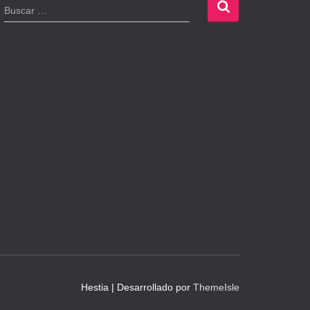
B
Buscar …
u
s
c
a
r
:
Hestia | Desarrollado por
ThemeIsle