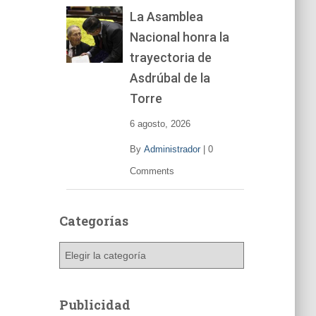
La Asamblea
Nacional honra la
trayectoria de
Asdrúbal de la
Torre
6 agosto, 2026
By
Administrador
|
0
Comments
Categorías
C
a
t
e
Publicidad
g