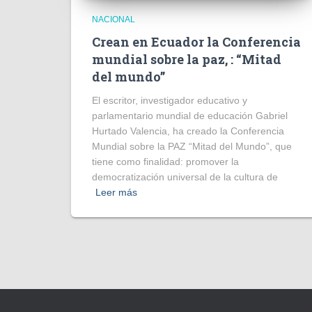
NACIONAL
Crean en Ecuador la Conferencia
mundial sobre la paz, : “Mitad
del mundo”
El escritor, investigador educativo y
parlamentario mundial de educación Gabriel
Hurtado Valencia, ha creado la Conferencia
Mundial sobre la PAZ “Mitad del Mundo”, que
tiene como finalidad: promover la
democratización universal de la cultura de
Leer más