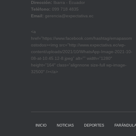
Dirección:
Ibarra - Ecuador
Teléfono:
099 718 4835
Email:
gerencia@expectativa.ec
<a
href=”https://www.facebook.com/hashtag/emapasom
ostodos><img src=”http://www.expectativa.ec/wp-
content/uploads/2021/10/WhatsApp-Image-2021-10-
08-at-10.45.12-8.jpeg” alt=”” width=”1280″
height=”164″ class=”alignnone size-full wp-image-
32500″ /></a>
INICIO
NOTICIAS
DEPORTES
FARÁNDUL