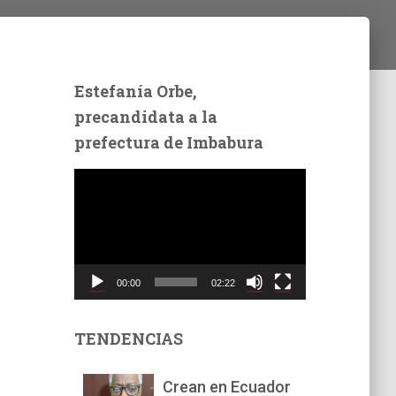
Estefanía Orbe,
precandidata a la
prefectura de Imbabura
R
e
p
r
o
d
00:00
02:22
u
c
t
TENDENCIAS
o
r
Crean en Ecuador
d