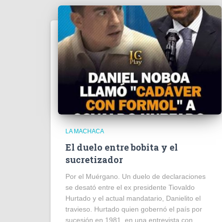
LA MACHACA
El duelo entre bobita y el
sucretizador
Por el Muérgano. Un duelo de declaraciones
se desató entre el ex presidente Tiovaldo
Hurtado y el actual mandatario, Danielito el
travieso. Hurtado quien gobernó el país por
sucesión en 1981, en una entrevista con