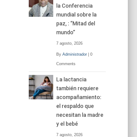
la Conferencia
e
v
mundial sobre la
í
paz, : “Mitad del
d
mundo”
e
o
7 agosto, 2026
By
Administrador
|
0
Comments
La lactancia
también requiere
acompañamiento:
el respaldo que
necesitan la madre
y el bebé
7 agosto, 2026