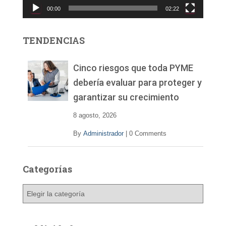
00:00
02:22
t
o
r
TENDENCIAS
d
e
v
Cinco riesgos que toda PYME
í
debería evaluar para proteger y
d
garantizar su crecimiento
e
o
8 agosto, 2026
By
Administrador
|
0 Comments
Categorías
C
a
t
e