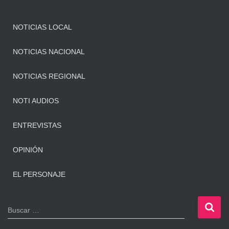
NOTICIAS LOCAL
NOTICIAS NACIONAL
NOTICIAS REGIONAL
NOTI AUDIOS
ENTREVISTAS
OPINIÓN
EL PERSONAJE
B
Buscar …
u
s