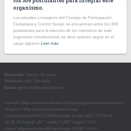
los 309 postulantes para integrar este
organismo.
Los actuales consejeros del Consejo de Participación
Ciudadana y Control Social, se encuentran entre los 309
postulantes para la elección de los miembros de este
organismo constitucional, es decir quieren seguir en el
cargo algunos
Leer más
Dirección:
Ibarra - Ecuador
Teléfono:
099 718 4835
Email:
gerencia@expectativa.ec
<a href=”https://www.facebook.com/hashtag/emapasomostodos>
<img src=”http://www.expectativa.ec/wp-
content/uploads/2021/10/WhatsApp-Image-2021-10-08-at-
10.45.12-8.jpeg” alt=”” width=”1280″ height=”164″
class=”alignnone size-full wp-image-32500″ /></a>