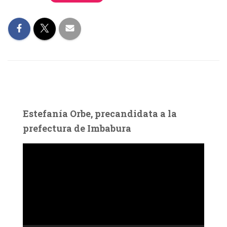
Estefanía Orbe, precandidata a la
prefectura de Imbabura
R
e
p
r
o
d
u
c