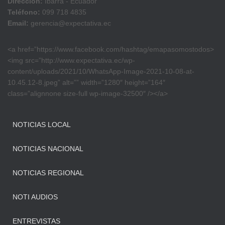
Dirección:
Ibarra - Ecuador
Teléfono:
099 718 4835
Email:
gerencia@expectativa.ec
<a href=”https://www.facebook.com/hashtag/emapasomostodos>
<img src=”http://www.expectativa.ec/wp-
content/uploads/2021/10/WhatsApp-Image-2021-10-08-at-
10.45.12-8.jpeg” alt=”” width=”1280″ height=”164″
class=”alignnone size-full wp-image-32500″ /></a>
NOTICIAS LOCAL
NOTICIAS NACIONAL
NOTICIAS REGIONAL
NOTI AUDIOS
ENTREVISTAS