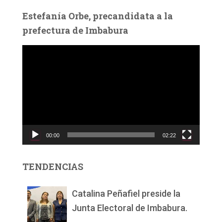
Estefanía Orbe, precandidata a la
prefectura de Imbabura
R
e
p
r
o
d
u
c
00:00
02:22
t
o
r
TENDENCIAS
d
e
v
Catalina Peñafiel preside la
í
Junta Electoral de Imbabura.
d