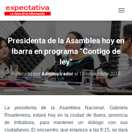
CAMB
Presidenta de la Asamblea hoy en
Ibarra en programa “Contigo de
ley”
Publicado por
Administrador
el
13 noviembre, 2015
La presidenta de la Asamblea Nacional, Gabriela
Rivadeneira, estará hoy en la ciudad de Ibarra, provincia
de Imbabura, para mantener un diálogo con sus
ciudadanos. El encuentro, que empieza a las 8:15, se dará