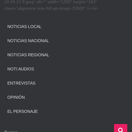
10.45.12-8.jpeg” alt=”” width=”1280″ height=”164″
class=”alignnone size-full wp-image-32500″ /></a>
NOTICIAS LOCAL
NOTICIAS NACIONAL
NOTICIAS REGIONAL
NOTI AUDIOS
ENTREVISTAS
OPINIÓN
EL PERSONAJE
B