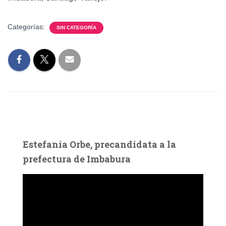
Categorías:
SIN CATEGORÍA
Estefanía Orbe, precandidata a la
prefectura de Imbabura
R
e
p
r
o