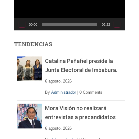
d
u
c
00:00
02:22
t
o
r
TENDENCIAS
d
e
v
Catalina Peñafiel preside la
í
Junta Electoral de Imbabura.
d
e
6 agosto, 2026
o
By
Administrador
|
0 Comments
Mora Visión no realizará
entrevistas a precandidatos
6 agosto, 2026