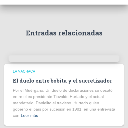
e
v
í
d
e
Entradas relacionadas
o
LA MACHACA
El duelo entre bobita y el sucretizador
Por el Muérgano. Un duelo de declaraciones se desató
entre el ex presidente Tiovaldo Hurtado y el actual
mandatario, Danielito el travieso. Hurtado quien
gobernó el país por sucesión en 1981, en una entrevista
con
Leer más