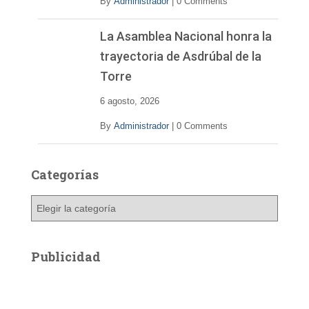
By
Administrador
|
0 Comments
La Asamblea Nacional honra la
trayectoria de Asdrúbal de la
Torre
6 agosto, 2026
By
Administrador
|
0 Comments
Categorías
C
a
t
e
Publicidad
g
o
r
í