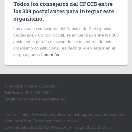
Todos los consejeros del CPCCS entre
los 309 postulantes para integrar este
organismo.
Los actuales consejeros del Consejo de Participación
Ciudadana y Control Social, se encuentran entre los 309
postulantes para la elección de los miembros de este
organismo constitucional, es decir quieren seguir en el
cargo algunos
Leer más
Dirección:
Ibarra - Ecuador
Teléfono:
099 718 4835
Email:
gerencia@expectativa.ec
<a href=”https://www.facebook.com/hashtag/emapasomostodos>
<img src=”http://www.expectativa.ec/wp-
content/uploads/2021/10/WhatsApp-Image-2021-10-08-at-