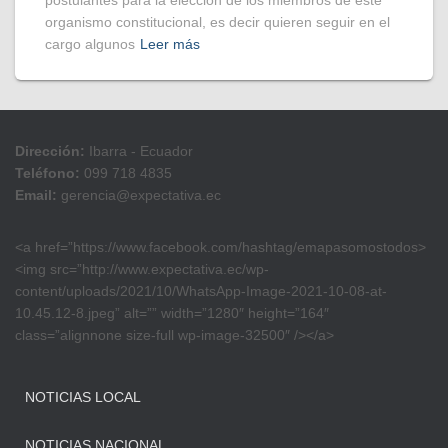
postulantes para la elección de los miembros de este
organismo constitucional, es decir quieren seguir en el
cargo algunos
Leer más
Dirección:
Ibarra - Ecuador
Teléfono:
099 718 4835
Email:
gerencia@expectativa.ec
<a href=”https://www.facebook.com/hashtag/emapasomostodos>
<img src=”http://www.expectativa.ec/wp-
content/uploads/2021/10/WhatsApp-Image-2021-10-08-at-
10.45.12-8.jpeg” alt=”” width=”1280″ height=”164″
class=”alignnone size-full wp-image-32500″ /></a>
NOTICIAS LOCAL
NOTICIAS NACIONAL