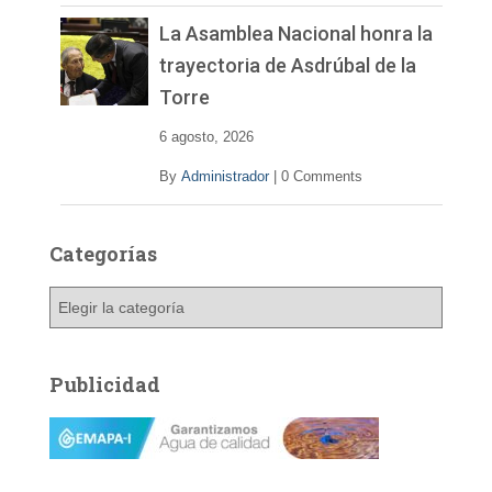
La Asamblea Nacional honra la
trayectoria de Asdrúbal de la
Torre
6 agosto, 2026
By
Administrador
|
0 Comments
Categorías
C
a
t
e
Publicidad
g
o
r
í
a