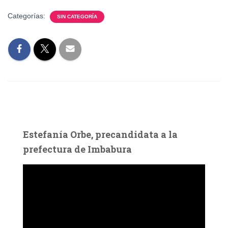
Categorías:
SIN CATEGORÍA
Estefanía Orbe, precandidata a la
prefectura de Imbabura
R
e
p
r
o
d