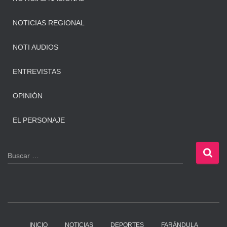
NOTICIAS REGIONAL
NOTI AUDIOS
ENTREVISTAS
OPINIÓN
EL PERSONAJE
B
Buscar …
u
s
c
a
r
:
INICIO
NOTICIAS
DEPORTES
FARÁNDULA