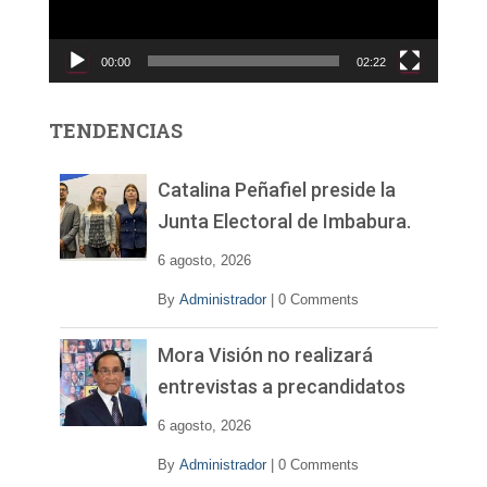
u
c
00:00
02:22
t
o
r
TENDENCIAS
d
e
v
Catalina Peñafiel preside la
í
Junta Electoral de Imbabura.
d
e
6 agosto, 2026
o
By
Administrador
|
0 Comments
Mora Visión no realizará
entrevistas a precandidatos
6 agosto, 2026
By
Administrador
|
0 Comments