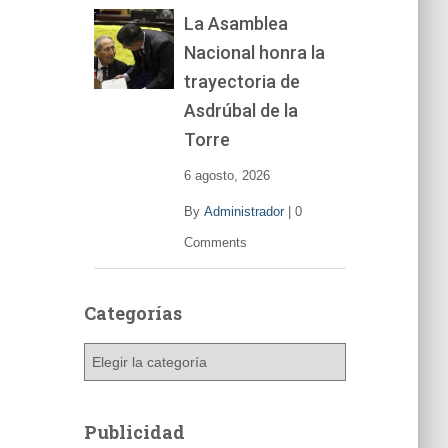
La Asamblea
Nacional honra la
trayectoria de
Asdrúbal de la
Torre
6 agosto, 2026
By
Administrador
|
0
Comments
Categorías
C
a
t
e
Publicidad
g