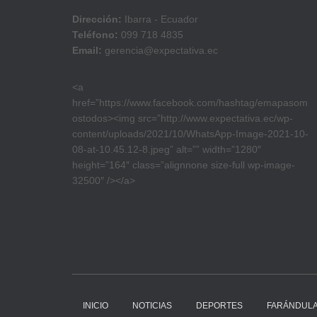
Dirección:
Ibarra - Ecuador
Teléfono:
099 718 4835
Email:
gerencia@expectativa.ec
<a
href=”https://www.facebook.com/hashtag/emapasom
ostodos><img src=”http://www.expectativa.ec/wp-
content/uploads/2021/10/WhatsApp-Image-2021-10-
08-at-10.45.12-8.jpeg” alt=”” width=”1280″
height=”164″ class=”alignnone size-full wp-image-
32500″ /></a>
INICIO
NOTICIAS
DEPORTES
FARÁNDUL