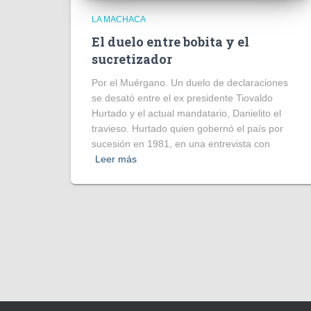
LA MACHACA
El duelo entre bobita y el
sucretizador
Por el Muérgano. Un duelo de declaraciones
se desató entre el ex presidente Tiovaldo
Hurtado y el actual mandatario, Danielito el
travieso. Hurtado quien gobernó el país por
sucesión en 1981, en una entrevista con
Leer más