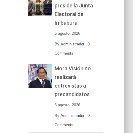
preside la Junta
e
v
Electoral de
í
Imbabura.
d
e
6 agosto, 2026
o
By
Administrador
|
0
Comments
Mora Visión no
realizará
entrevistas a
precandidatos
6 agosto, 2026
By
Administrador
|
0
Comments