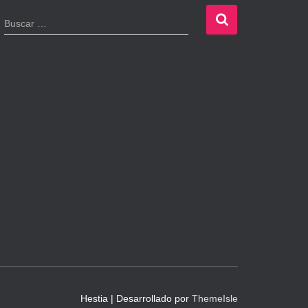
B
Buscar …
u
s
c
a
r
:
Hestia | Desarrollado por
ThemeIsle