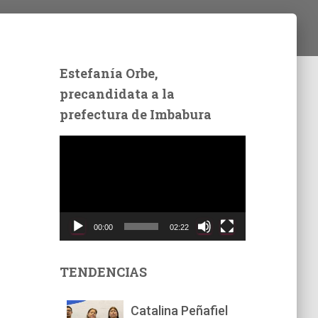
Estefanía Orbe,
precandidata a la
prefectura de Imbabura
R
e
p
r
o
d
00:00
02:22
u
c
t
TENDENCIAS
o
r
Catalina Peñafiel
d