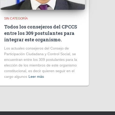
SIN CATEGORÍA
Todos los consejeros del CPCCS
entre los 309 postulantes para
integrar este organismo.
Los actuales consejeros del Consejo de
Participación Ciudadana y Control Social, se
encuentran entre los 309 postulantes para la
elección de los miembros de este organismo
constitucional, es decir quieren seguir en el
cargo algunos
Leer más