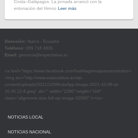
Costa–Galápagos. La jornada arrancó con la
entonación del Himno
Leer más
Dirección:
Ibarra - Ecuador
Teléfono:
099 718 4835
Email:
gerencia@expectativa.ec
<a href=”https://www.facebook.com/hashtag/emapasomostodos>
<img src=”http://www.expectativa.ec/wp-
content/uploads/2021/10/WhatsApp-Image-2021-10-08-at-
10.45.12-8.jpeg” alt=”” width=”1280″ height=”164″
class=”alignnone size-full wp-image-32500″ /></a>
NOTICIAS LOCAL
NOTICIAS NACIONAL