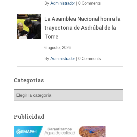
By
Administrador
|
0 Comments
La Asamblea Nacional honra la
trayectoria de Asdrúbal de la
Torre
6 agosto, 2026
By
Administrador
|
0 Comments
Categorías
C
a
t
e
Publicidad
g
o
r