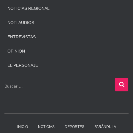
NOTICIAS REGIONAL
NOTI AUDIOS
ENTREVISTAS
OPINIÓN
EL PERSONAJE
B
Buscar …
u
s
c
a
r
:
INICIO
NOTICIAS
DEPORTES
FARÁNDULA