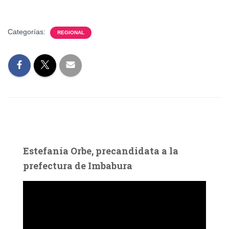
Categorías:
REGIONAL
Estefanía Orbe, precandidata a la
prefectura de Imbabura
R
e
p
r