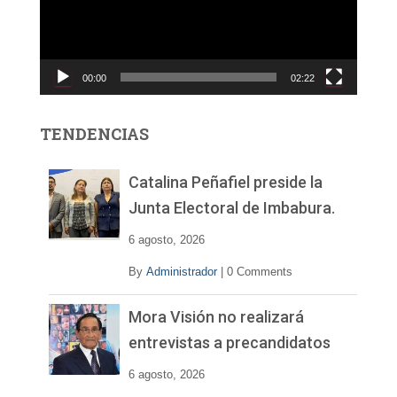
o
d
u
c
00:00
02:22
t
o
r
TENDENCIAS
d
e
v
Catalina Peñafiel preside la
í
Junta Electoral de Imbabura.
d
e
6 agosto, 2026
o
By
Administrador
|
0 Comments
Mora Visión no realizará
entrevistas a precandidatos
6 agosto, 2026