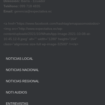
Dirección:
Ibarra - Ecuador
Teléfono:
099 718 4835
Email:
gerencia@expectativa.ec
<a href=”https://www.facebook.com/hashtag/emapasomostodos>
<img src=”http://www.expectativa.ec/wp-
content/uploads/2021/10/WhatsApp-Image-2021-10-08-at-
10.45.12-8.jpeg” alt=”” width=”1280″ height=”164″
class=”alignnone size-full wp-image-32500″ /></a>
NOTICIAS LOCAL
NOTICIAS NACIONAL
NOTICIAS REGIONAL
NOTI AUDIOS
ENTREVISTAS