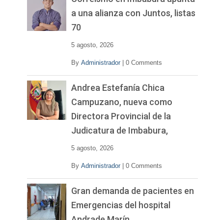
í
a una alianza con Juntos, listas
d
70
e
o
5 agosto, 2026
By
Administrador
|
0 Comments
Andrea Estefanía Chica
Campuzano, nueva como
Directora Provincial de la
Judicatura de Imbabura,
5 agosto, 2026
By
Administrador
|
0 Comments
Gran demanda de pacientes en
Emergencias del hospital
Andrade Marín