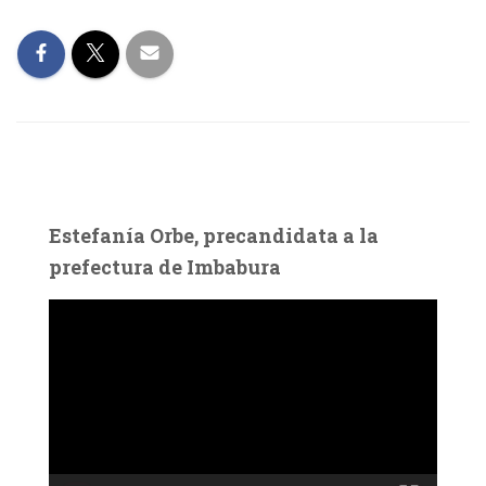
Estefanía Orbe, precandidata a la
prefectura de Imbabura
R
e
p
r
o
d
u
c