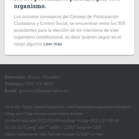
organismo.
Los actuales consejeros del Consejo de Participación
Ciudadana y Control Social, se encuentran entre los 309
postulantes para la elección de los miembros de este
organismo constitucional, es decir quieren seguir en el
cargo algunos
Leer más
Dirección:
Ibarra - Ecuador
Teléfono:
099 718 4835
Email:
gerencia@expectativa.ec
<a href=”https://www.facebook.com/hashtag/emapasomostodos>
<img src=”http://www.expectativa.ec/wp-
content/uploads/2021/10/WhatsApp-Image-2021-10-08-at-
10.45.12-8.jpeg” alt=”” width=”1280″ height=”164″
class=”alignnone size-full wp-image-32500″ /></a>