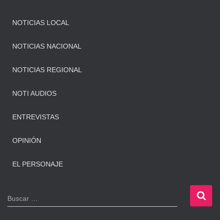
NOTICIAS LOCAL
NOTICIAS NACIONAL
NOTICIAS REGIONAL
NOTI AUDIOS
ENTREVISTAS
OPINIÓN
EL PERSONAJE
B
Buscar …
u
s