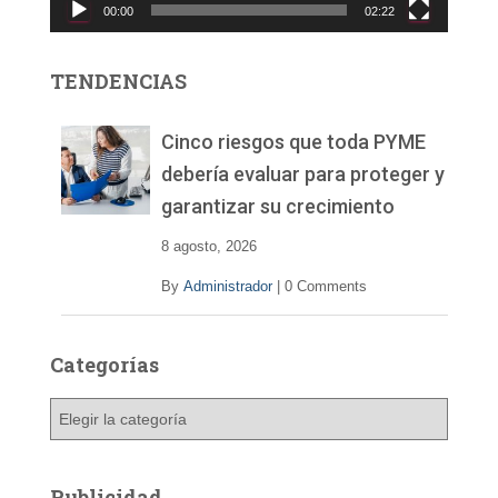
00:00
02:22
t
o
r
TENDENCIAS
d
e
v
Cinco riesgos que toda PYME
í
debería evaluar para proteger y
d
garantizar su crecimiento
e
o
8 agosto, 2026
By
Administrador
|
0 Comments
Categorías
C
a
t
e
Publicidad