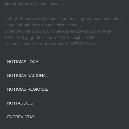
Email:
gerencia@expectativa.ec
<a href=”https://www.facebook.com/hashtag/emapasomostodos>
<img src=”http://www.expectativa.ec/wp-
content/uploads/2021/10/WhatsApp-Image-2021-10-08-at-
10.45.12-8.jpeg” alt=”” width=”1280″ height=”164″
class=”alignnone size-full wp-image-32500″ /></a>
NOTICIAS LOCAL
NOTICIAS NACIONAL
NOTICIAS REGIONAL
NOTI AUDIOS
ENTREVISTAS