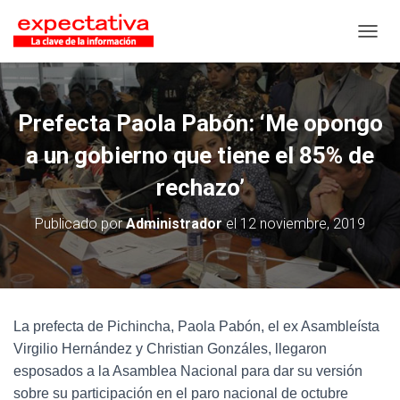
CAMB
Prefecta Paola Pabón: ‘Me opongo
a un gobierno que tiene el 85% de
rechazo’
Publicado por
Administrador
el
12 noviembre, 2019
La prefecta de Pichincha, Paola Pabón, el ex Asambleísta
Virgilio Hernández y Christian Gonzáles, llegaron
esposados a la Asamblea Nacional para dar su versión
sobre su participación en el paro nacional de octubre