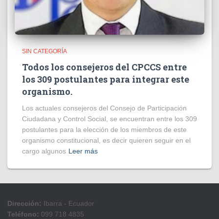
SIN CATEGORÍA
Todos los consejeros del CPCCS entre
los 309 postulantes para integrar este
organismo.
Los actuales consejeros del Consejo de Participación
Ciudadana y Control Social, se encuentran entre los 309
postulantes para la elección de los miembros de este
organismo constitucional, es decir quieren seguir en el
cargo algunos
Leer más
Dirección:
Ibarra - Ecuador
Teléfono:
099 718 4835