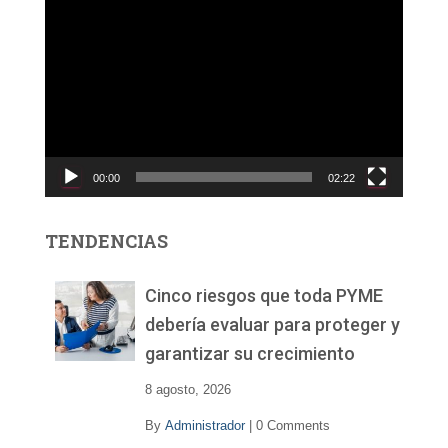
R
e
p
r
o
d
u
c
00:00
02:22
t
o
r
TENDENCIAS
d
e
v
Cinco riesgos que toda PYME
í
debería evaluar para proteger y
d
garantizar su crecimiento
e
o
8 agosto, 2026
By
Administrador
|
0 Comments