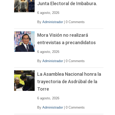
í
Junta Electoral de Imbabura.
d
e
6 agosto, 2026
o
By
Administrador
|
0 Comments
Mora Visión no realizará
entrevistas a precandidatos
6 agosto, 2026
By
Administrador
|
0 Comments
La Asamblea Nacional honra la
trayectoria de Asdrúbal de la
Torre
6 agosto, 2026
By
Administrador
|
0 Comments