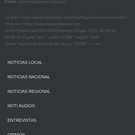
Email:
gerencia@expectativa.ec
<a href=”https://www.facebook.com/hashtag/emapasomostodos>
<img src=”http://www.expectativa.ec/wp-
content/uploads/2021/10/WhatsApp-Image-2021-10-08-at-
10.45.12-8.jpeg” alt=”” width=”1280″ height=”164″
class=”alignnone size-full wp-image-32500″ /></a>
NOTICIAS LOCAL
NOTICIAS NACIONAL
NOTICIAS REGIONAL
NOTI AUDIOS
ENTREVISTAS
OPINIÓN