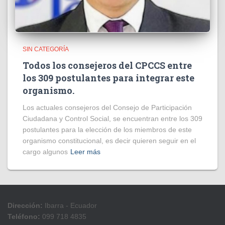
SIN CATEGORÍA
Todos los consejeros del CPCCS entre
los 309 postulantes para integrar este
organismo.
Los actuales consejeros del Consejo de Participación
Ciudadana y Control Social, se encuentran entre los 309
postulantes para la elección de los miembros de este
organismo constitucional, es decir quieren seguir en el
cargo algunos
Leer más
Dirección:
Ibarra - Ecuador
Teléfono:
099 718 4835