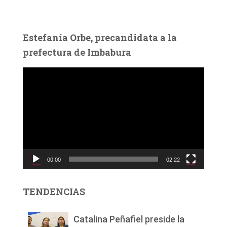
Estefanía Orbe, precandidata a la
prefectura de Imbabura
R
e
p
r
o
d
u
c
00:00
02:22
t
o
r
TENDENCIAS
d
e
v
Catalina Peñafiel preside la