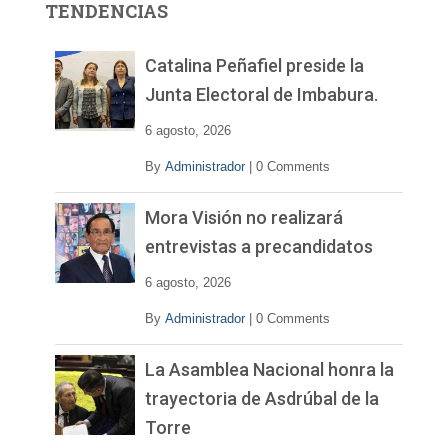
TENDENCIAS
d
e
v
Catalina Peñafiel preside la
í
Junta Electoral de Imbabura.
d
e
6 agosto, 2026
o
By
Administrador
|
0 Comments
Mora Visión no realizará
entrevistas a precandidatos
6 agosto, 2026
By
Administrador
|
0 Comments
La Asamblea Nacional honra la
trayectoria de Asdrúbal de la
Torre