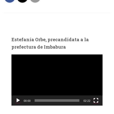
Estefanía Orbe, precandidata a la
prefectura de Imbabura
R
e
p
r
o
d
u
c
00:00
02:22
t
o
r