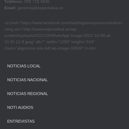
Teléfono:
099 718 4835
Email:
gerencia@expectativa.ec
<a href=”https://www.facebook.com/hashtag/emapasomostodos>
<img src=”http://www.expectativa.ec/wp-
content/uploads/2021/10/WhatsApp-Image-2021-10-08-at-
10.45.12-8.jpeg” alt=”” width=”1280″ height=”164″
class=”alignnone size-full wp-image-32500″ /></a>
NOTICIAS LOCAL
NOTICIAS NACIONAL
NOTICIAS REGIONAL
NOTI AUDIOS
ENTREVISTAS