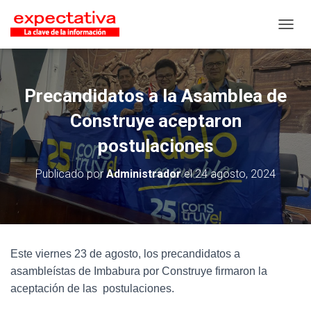
CAMB
Precandidatos a la Asamblea de
Construye aceptaron
postulaciones
Publicado por
Administrador
el
24 agosto, 2024
Este viernes 23 de agosto, los precandidatos a
asambleístas de Imbabura por Construye firmaron la
aceptación de las postulaciones.