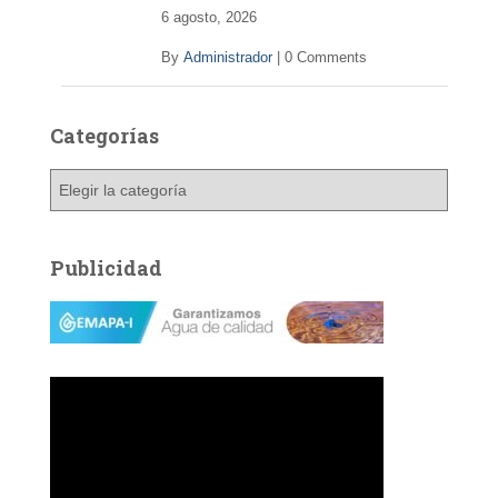
6 agosto, 2026
By
Administrador
|
0 Comments
Categorías
C
a
t
e
Publicidad
g
o
r
í
a
s