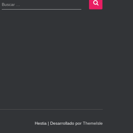
B
Buscar …
u
s
c
a
r
:
Hestia | Desarrollado por
ThemeIsle