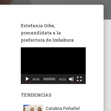
Estefanía Orbe,
precandidata a la
prefectura de Imbabura
R
e
p
r
o
d
00:00
02:22
u
c
t
TENDENCIAS
o
r
Catalina Peñafiel
d