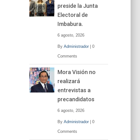
preside la Junta
e
v
Electoral de
í
Imbabura.
d
e
6 agosto, 2026
o
By
Administrador
|
0
Comments
Mora Visión no
realizará
entrevistas a
precandidatos
6 agosto, 2026
By
Administrador
|
0
Comments