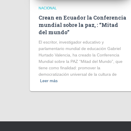
NACIONAL
Crean en Ecuador la Conferencia
mundial sobre la paz, : “Mitad
del mundo”
El escritor, investigador educativo y
parlamentario mundial de educación Gabriel
Hurtado Valencia, ha creado la Conferencia
Mundial sobre la PAZ “Mitad del Mundo”, que
tiene como finalidad: promover la
democratización universal de la cultura de
Leer más