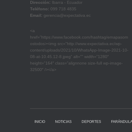
Dirección:
Ibarra - Ecuador
Teléfono:
099 718 4835
Email:
gerencia@expectativa.ec
<a
href=”https://www.facebook.com/hashtag/emapasom
ostodos><img src=”http://www.expectativa.ec/wp-
content/uploads/2021/10/WhatsApp-Image-2021-10-
08-at-10.45.12-8.jpeg” alt=”” width=”1280″
height=”164″ class=”alignnone size-full wp-image-
32500″ /></a>
INICIO
NOTICIAS
DEPORTES
FARÁNDUL