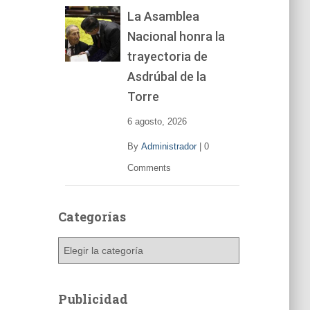
La Asamblea
Nacional honra la
trayectoria de
Asdrúbal de la
Torre
6 agosto, 2026
By
Administrador
|
0
Comments
Categorías
C
a
t
e
Publicidad
g