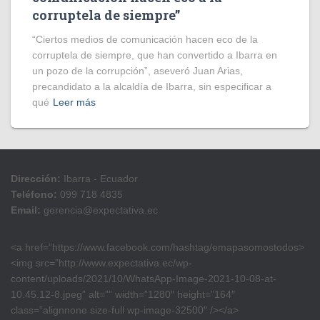
corruptela de siempre”
“Ciertos medios de comunicación hacen eco de la
corruptela de siempre, que han convertido a Ibarra en
un pozo de la corrupción”, aseveró Juan Arias,
precandidato a la alcaldía de Ibarra, sin especificar a
qué
Leer más
Dirección:
Ibarra - Ecuador
Teléfono:
099 718 4835
Email:
gerencia@expectativa.ec
<a href=”https://www.facebook.com/hashtag/emapasomostodos>
<img src=”http://www.expectativa.ec/wp-
content/uploads/2021/10/WhatsApp-Image-2021-10-08-at-
10.45.12-8.jpeg” alt=”” width=”1280″ height=”164″
class=”alignnone size-full wp-image-32500″ /></a>