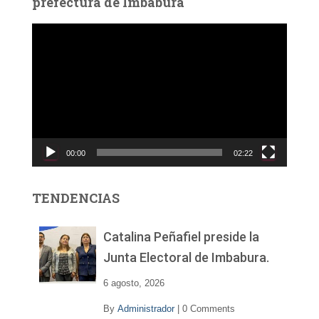
prefectura de Imbabura
R
e
p
r
o
d
u
c
00:00
02:22
t
o
r
TENDENCIAS
d
e
v
Catalina Peñafiel preside la
í
Junta Electoral de Imbabura.
d
e
6 agosto, 2026
o
By
Administrador
|
0 Comments