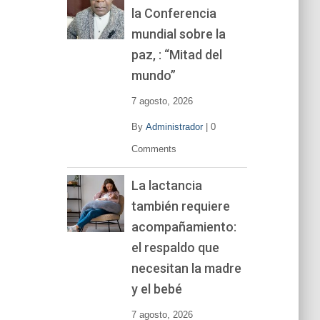
la Conferencia
e
v
mundial sobre la
í
paz, : “Mitad del
d
mundo”
e
o
7 agosto, 2026
By
Administrador
|
0
Comments
La lactancia
también requiere
acompañamiento:
el respaldo que
necesitan la madre
y el bebé
7 agosto, 2026