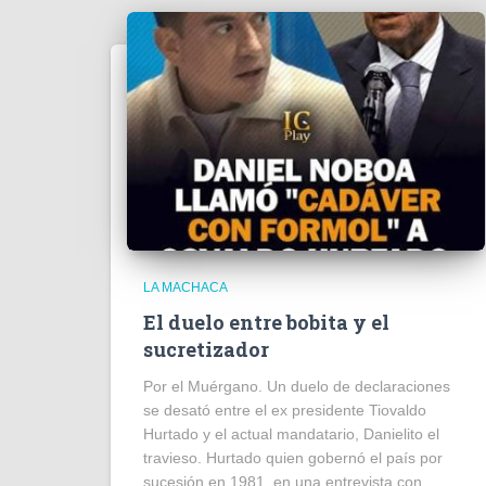
LA MACHACA
El duelo entre bobita y el
sucretizador
Por el Muérgano. Un duelo de declaraciones
se desató entre el ex presidente Tiovaldo
Hurtado y el actual mandatario, Danielito el
travieso. Hurtado quien gobernó el país por
sucesión en 1981, en una entrevista con