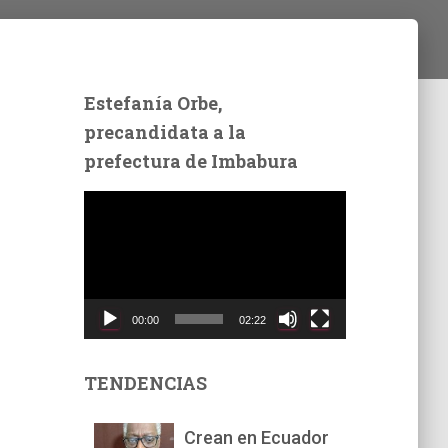
Estefanía Orbe,
precandidata a la
prefectura de Imbabura
R
e
p
r
o
d
00:00
02:22
u
c
t
TENDENCIAS
o
r
Crean en Ecuador
d