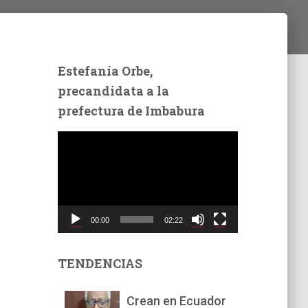
Estefanía Orbe,
precandidata a la
prefectura de Imbabura
R
e
p
r
o
d
00:00
02:22
u
c
t
TENDENCIAS
o
r
Crean en Ecuador
d