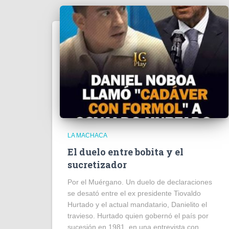
LA MACHACA
El duelo entre bobita y el
sucretizador
Por el Muérgano. Un duelo de declaraciones
se desató entre el ex presidente Tiovaldo
Hurtado y el actual mandatario, Danielito el
travieso. Hurtado quien gobernó el país por
sucesión en 1981, en una entrevista con