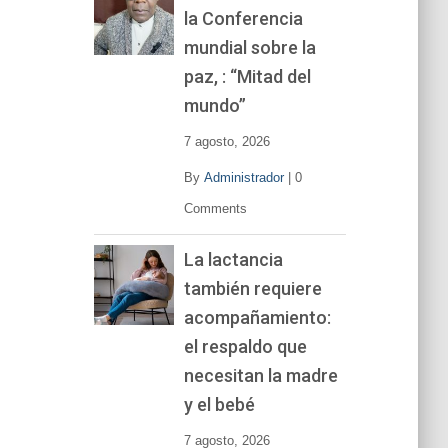
la Conferencia
e
v
mundial sobre la
í
paz, : “Mitad del
d
mundo”
e
o
7 agosto, 2026
By
Administrador
|
0
Comments
La lactancia
también requiere
acompañamiento:
el respaldo que
necesitan la madre
y el bebé
7 agosto, 2026