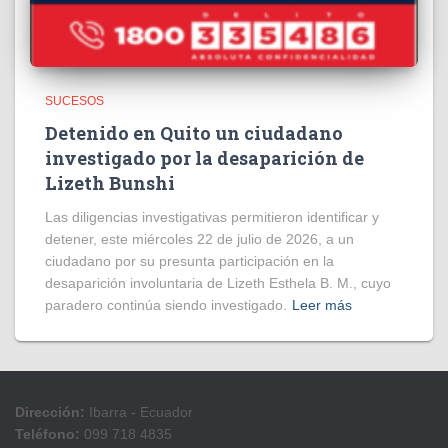
SUCESOS
Detenido en Quito un ciudadano
investigado por la desaparición de
Lizeth Bunshi
Las diligencias investigativas permitieron identificar y
detener, este miércoles 22 de julio de 2026, a un
ciudadano por su presunta participación en la
desaparición involuntaria de Lizeth Esthela B. M., cuyo
paradero continúa siendo investigado.
Leer más
Dirección:
Ibarra - Ecuador
Teléfono:
099 718 4835