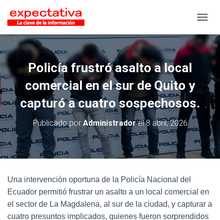
CAMB
Policía frustró asalto a local
comercial en el sur de Quito y
capturó a cuatro sospechosos.
Publicado por
Administrador
el
8 abril, 2026
Una intervención oportuna de la Policía Nacional del
Ecuador permitió frustrar un asalto a un local comercial en
el sector de La Magdalena, al sur de la ciudad, y capturar a
cuatro presuntos implicados, quienes fueron sorprendidos