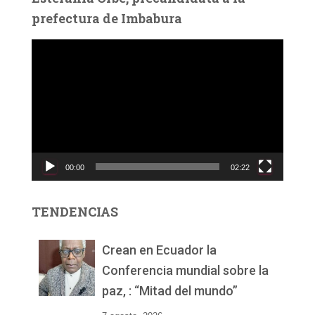
prefectura de Imbabura
R
e
p
r
o
d
u
c
00:00
02:22
t
o
r
TENDENCIAS
d
e
v
Crean en Ecuador la
í
Conferencia mundial sobre la
d
paz, : “Mitad del mundo”
e
o