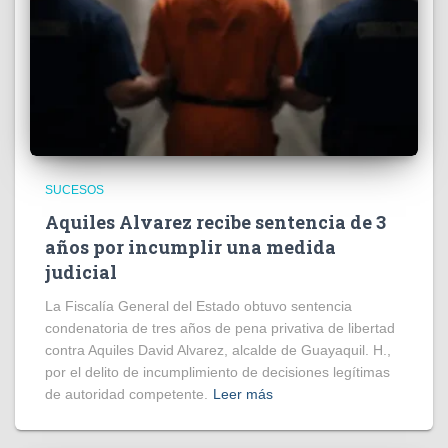
SUCESOS
Aquiles Alvarez recibe sentencia de 3
años por incumplir una medida
judicial
La Fiscalía General del Estado obtuvo sentencia
condenatoria de tres años de pena privativa de libertad
contra Aquiles David Alvarez, alcalde de Guayaquil. H.,
por el delito de incumplimiento de decisiones legítimas
de autoridad competente.
Leer más