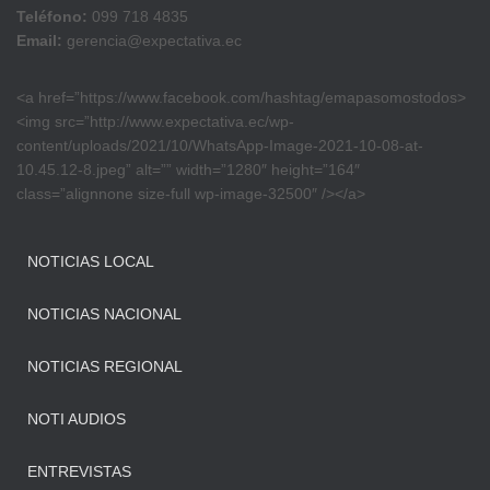
Teléfono:
099 718 4835
Email:
gerencia@expectativa.ec
<a href=”https://www.facebook.com/hashtag/emapasomostodos>
<img src=”http://www.expectativa.ec/wp-
content/uploads/2021/10/WhatsApp-Image-2021-10-08-at-
10.45.12-8.jpeg” alt=”” width=”1280″ height=”164″
class=”alignnone size-full wp-image-32500″ /></a>
NOTICIAS LOCAL
NOTICIAS NACIONAL
NOTICIAS REGIONAL
NOTI AUDIOS
ENTREVISTAS