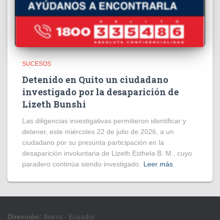
SUCESOS
Detenido en Quito un ciudadano
investigado por la desaparición de
Lizeth Bunshi
Las diligencias investigativas permitieron identificar y
detener, este miércoles 22 de julio de 2026, a un
ciudadano por su presunta participación en la
desaparición involuntaria de Lizeth Esthela B. M., cuyo
paradero continúa siendo investigado.
Leer más
Dirección:
Ibarra - Ecuador