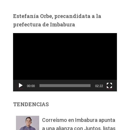
Estefanía Orbe, precandidata a la
prefectura de Imbabura
R
e
p
r
o
d
u
c
00:00
02:22
t
o
r
TENDENCIAS
d
e
v
Correísmo en Imbabura apunta
í
a una alianza con Juntos, listas