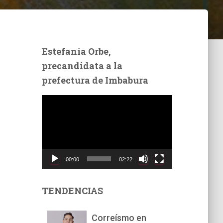
Estefanía Orbe,
precandidata a la
prefectura de Imbabura
R
e
p
r
o
d
00:00
02:22
u
c
t
TENDENCIAS
o
r
Correísmo en
d