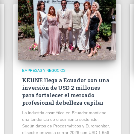
EMPRESAS Y NEGOCIOS
KEUNE llega a Ecuador con una
inversión de USD 2 millones
para fortalecer el mercado
profesional de belleza capilar
La industria cosmética en Ecuador mantiene
una tendencia de crecimiento sostenido.
Según datos de Procosméticos y Euromonitor,
el sector proyecta cerrar 2026 con USD 1.656