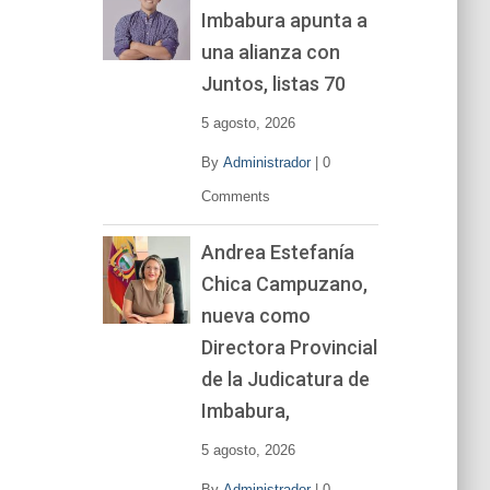
Imbabura apunta a
e
v
una alianza con
í
Juntos, listas 70
d
e
5 agosto, 2026
o
By
Administrador
|
0
Comments
Andrea Estefanía
Chica Campuzano,
nueva como
Directora Provincial
de la Judicatura de
Imbabura,
5 agosto, 2026
By
Administrador
|
0