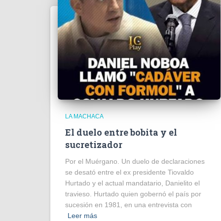
LA MACHACA
El duelo entre bobita y el
sucretizador
Por el Muérgano. Un duelo de declaraciones
se desató entre el ex presidente Tiovaldo
Hurtado y el actual mandatario, Danielito el
travieso. Hurtado quien gobernó el país por
sucesión en 1981, en una entrevista con
Leer más