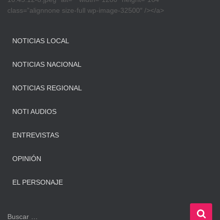
class=”alignnone size-full wp-image-32500″ /></a>
NOTICIAS LOCAL
NOTICIAS NACIONAL
NOTICIAS REGIONAL
NOTI AUDIOS
ENTREVISTAS
OPINIÓN
EL PERSONAJE
B
Buscar …