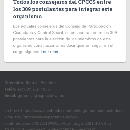
Todos los consejeros del CPCCS entre
los 309 postulantes para integrar este
organismo.
Los actuales consejeros del Consejo de Participación
Ciudadana y Control Social, se encuentran entre los 309
postulantes para la elección de los miembros de este
organismo constitucional, es decir quieren seguir en el
cargo algunos
Leer más
Dirección:
Ibarra - Ecuador
Teléfono:
099 718 4835
Email:
gerencia@expectativa.ec
<a href=”https://www.facebook.com/hashtag/emapasomostodos>
<img src=”http://www.expectativa.ec/wp-
content/uploads/2021/10/WhatsApp-Image-2021-10-08-at-
10.45.12-8.jpeg” alt=”” width=”1280″ height=”164″