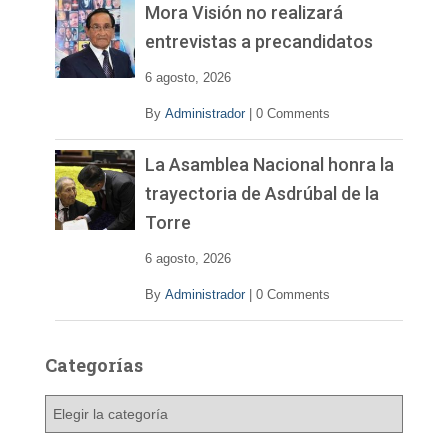
Mora Visión no realizará
entrevistas a precandidatos
6 agosto, 2026
By
Administrador
|
0 Comments
La Asamblea Nacional honra la
trayectoria de Asdrúbal de la
Torre
6 agosto, 2026
By
Administrador
|
0 Comments
Categorías
C
a