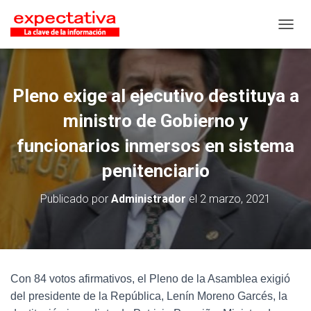
CAMB
Pleno exige al ejecutivo destituya a
ministro de Gobierno y
funcionarios inmersos en sistema
penitenciario
Publicado por
Administrador
el
2 marzo, 2021
Con 84 votos afirmativos, el Pleno de la Asamblea exigió
del presidente de la República, Lenín Moreno Garcés, la