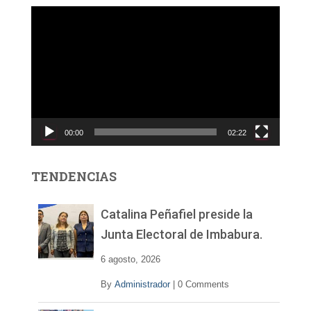
R
e
p
r
o
d
u
c
00:00
02:22
t
o
r
TENDENCIAS
d
e
v
Catalina Peñafiel preside la
í
Junta Electoral de Imbabura.
d
e
6 agosto, 2026
o
By
Administrador
|
0 Comments