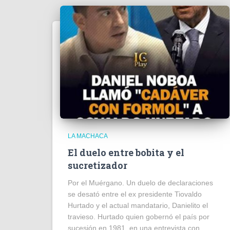
LA MACHACA
El duelo entre bobita y el
sucretizador
Por el Muérgano. Un duelo de declaraciones
se desató entre el ex presidente Tiovaldo
Hurtado y el actual mandatario, Danielito el
travieso. Hurtado quien gobernó el país por
sucesión en 1981, en una entrevista con