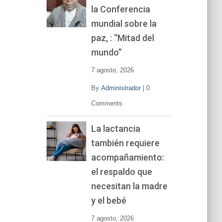
la Conferencia
e
v
mundial sobre la
í
paz, : “Mitad del
d
mundo”
e
o
7 agosto, 2026
By
Administrador
|
0
Comments
La lactancia
también requiere
acompañamiento:
el respaldo que
necesitan la madre
y el bebé
7 agosto, 2026