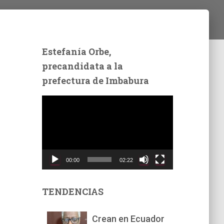
Estefanía Orbe,
precandidata a la
prefectura de Imbabura
R
e
p
r
o
d
00:00
02:22
u
c
t
TENDENCIAS
o
r
Crean en Ecuador
d