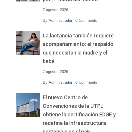
e
o
7 agosto, 2026
By
Administrador
|
0 Comments
La lactancia también requiere
acompañamiento: el respaldo
que necesitan la madre y el
bebé
7 agosto, 2026
By
Administrador
|
0 Comments
El nuevo Centro de
Convenciones de la UTPL
obtiene la certificación EDGE y
redefine la infraestructura
sostenible en el país