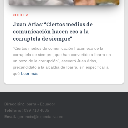
POLÍTICA
Juan Arias: “Ciertos medios de
comunicación hacen eco a la
corruptela de siempre”
“Ciertos medios de comunicación hacen eco de la
corruptela de siempre, que han convertido a Ibarra en
un pozo de la corrupción”, aseveró Juan Arias,
precandidato a la alcaldía de Ibarra, sin especificar a
qué
Leer más
Dirección:
Ibarra - Ecuador
Teléfono:
099 718 4835
Email:
gerencia@expectativa.ec