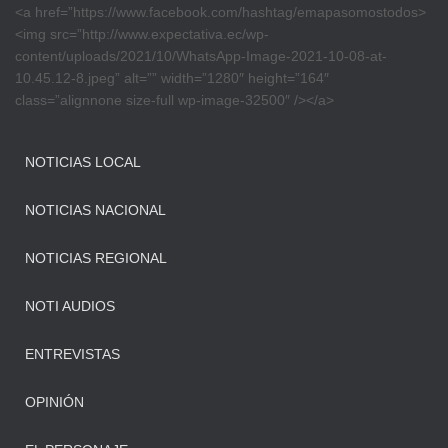
<a href=”https://www.facebook.com/hashtag/emapasomostodos>
<img src=”http://www.expectativa.ec/wp-
content/uploads/2021/10/WhatsApp-Image-2021-10-08-at-
10.45.12-8.jpeg” alt=”” width=”1280″ height=”164″
class=”alignnone size-full wp-image-32500″ /></a>
NOTICIAS LOCAL
NOTICIAS NACIONAL
NOTICIAS REGIONAL
NOTI AUDIOS
ENTREVISTAS
OPINIÓN