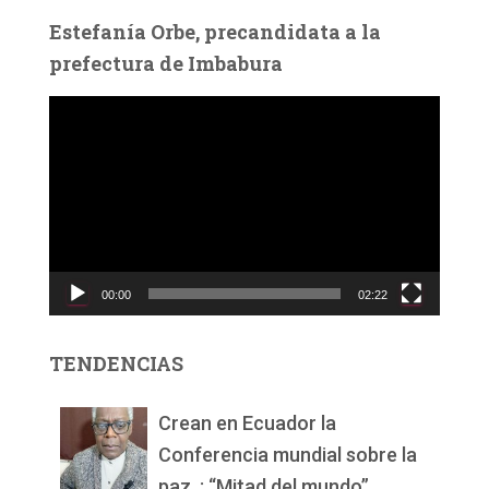
Estefanía Orbe, precandidata a la
prefectura de Imbabura
R
e
p
r
o
d
u
c
00:00
02:22
t
o
r
TENDENCIAS
d
e
v
Crean en Ecuador la
í
Conferencia mundial sobre la
d
paz, : “Mitad del mundo”