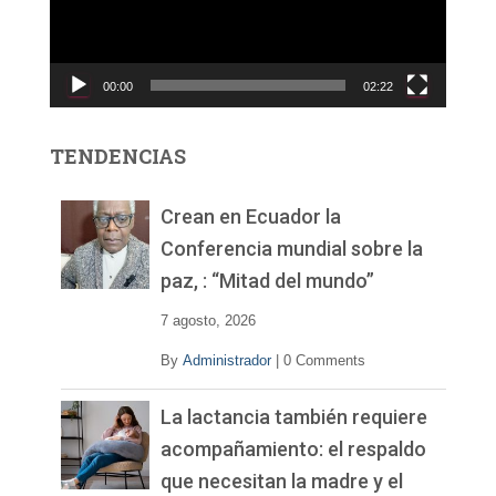
d
u
c
00:00
02:22
t
o
r
TENDENCIAS
d
e
v
Crean en Ecuador la
í
Conferencia mundial sobre la
d
paz, : “Mitad del mundo”
e
o
7 agosto, 2026
By
Administrador
|
0 Comments
La lactancia también requiere
acompañamiento: el respaldo
que necesitan la madre y el