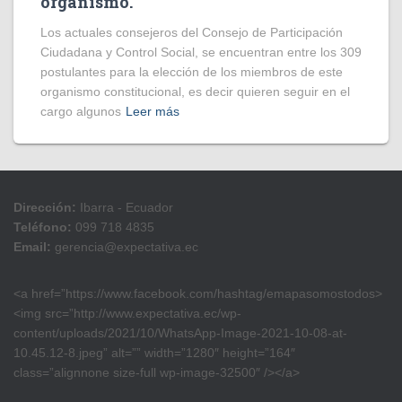
organismo.
Los actuales consejeros del Consejo de Participación
Ciudadana y Control Social, se encuentran entre los 309
postulantes para la elección de los miembros de este
organismo constitucional, es decir quieren seguir en el
cargo algunos
Leer más
Dirección:
Ibarra - Ecuador
Teléfono:
099 718 4835
Email:
gerencia@expectativa.ec
<a href=”https://www.facebook.com/hashtag/emapasomostodos>
<img src=”http://www.expectativa.ec/wp-
content/uploads/2021/10/WhatsApp-Image-2021-10-08-at-
10.45.12-8.jpeg” alt=”” width=”1280″ height=”164″
class=”alignnone size-full wp-image-32500″ /></a>