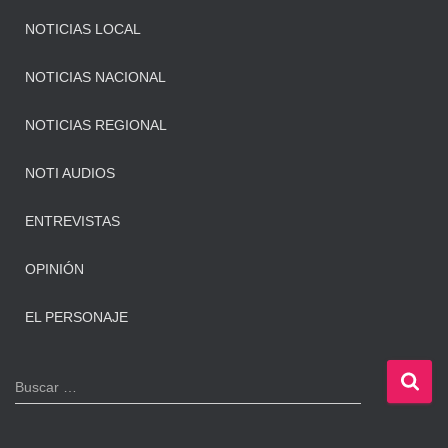
NOTICIAS LOCAL
NOTICIAS NACIONAL
NOTICIAS REGIONAL
NOTI AUDIOS
ENTREVISTAS
OPINIÓN
EL PERSONAJE
B
Buscar …
u
s
c