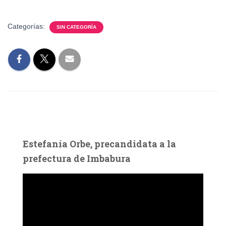
Categorías:
SIN CATEGORÍA
Estefanía Orbe, precandidata a la
prefectura de Imbabura
R
e
p
r
o