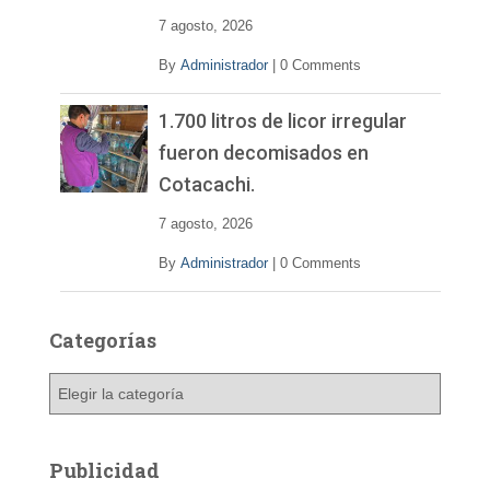
7 agosto, 2026
By
Administrador
|
0 Comments
1.700 litros de licor irregular
fueron decomisados en
Cotacachi.
7 agosto, 2026
By
Administrador
|
0 Comments
Categorías
C
a
t
e
Publicidad
g