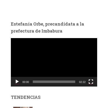
Estefanía Orbe, precandidata a la
prefectura de Imbabura
R
e
p
r
o
d
u
c
00:00
02:22
t
o
r
TENDENCIAS
d
e