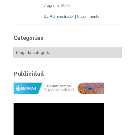
7 agosto, 2026
By
Administrador
|
0 Comments
Categorías
C
a
t
e
Publicidad
g
o
r
í
a
s