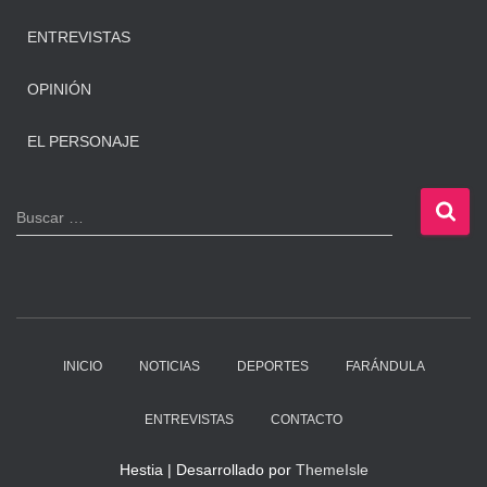
ENTREVISTAS
OPINIÓN
EL PERSONAJE
B
Buscar …
u
s
c
a
r
:
INICIO
NOTICIAS
DEPORTES
FARÁNDULA
ENTREVISTAS
CONTACTO
Hestia | Desarrollado por
ThemeIsle