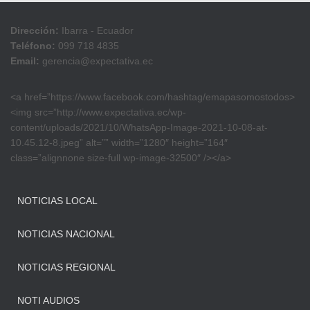
Dirección:
Ibarra - Ecuador
Teléfono:
099 718 4835
Email:
gerencia@expectativa.ec
<a href=”https://www.facebook.com/hashtag/emapasomostodos>
<img src=”http://www.expectativa.ec/wp-
content/uploads/2021/10/WhatsApp-Image-2021-10-08-at-
10.45.12-8.jpeg” alt=”” width=”1280″ height=”164″
class=”alignnone size-full wp-image-32500″ /></a>
NOTICIAS LOCAL
NOTICIAS NACIONAL
NOTICIAS REGIONAL
NOTI AUDIOS