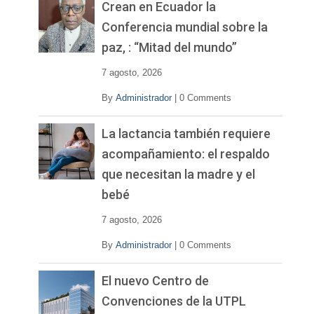
v
Crean en Ecuador la
í
Conferencia mundial sobre la
d
paz, : “Mitad del mundo”
e
o
7 agosto, 2026
By
Administrador
|
0 Comments
La lactancia también requiere
acompañamiento: el respaldo
que necesitan la madre y el
bebé
7 agosto, 2026
By
Administrador
|
0 Comments
El nuevo Centro de
Convenciones de la UTPL