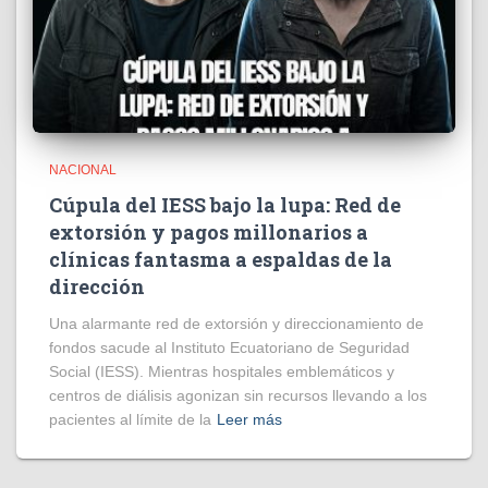
NACIONAL
Cúpula del IESS bajo la lupa: Red de
extorsión y pagos millonarios a
clínicas fantasma a espaldas de la
dirección
​Una alarmante red de extorsión y direccionamiento de
fondos sacude al Instituto Ecuatoriano de Seguridad
Social (IESS). Mientras hospitales emblemáticos y
centros de diálisis agonizan sin recursos llevando a los
pacientes al límite de la
Leer más