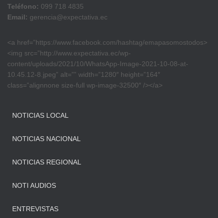
Teléfono:
099 718 4835
Email:
gerencia@expectativa.ec
<a href=”https://www.facebook.com/hashtag/emapasomostodos>
<img src=”http://www.expectativa.ec/wp-
content/uploads/2021/10/WhatsApp-Image-2021-10-08-at-
10.45.12-8.jpeg” alt=”” width=”1280″ height=”164″
class=”alignnone size-full wp-image-32500″ /></a>
NOTICIAS LOCAL
NOTICIAS NACIONAL
NOTICIAS REGIONAL
NOTI AUDIOS
ENTREVISTAS