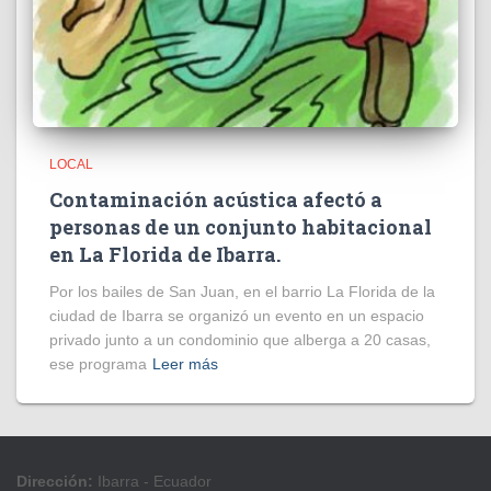
LOCAL
Contaminación acústica afectó a
personas de un conjunto habitacional
en La Florida de Ibarra.
Por los bailes de San Juan, en el barrio La Florida de la
ciudad de Ibarra se organizó un evento en un espacio
privado junto a un condominio que alberga a 20 casas,
ese programa
Leer más
Dirección:
Ibarra - Ecuador