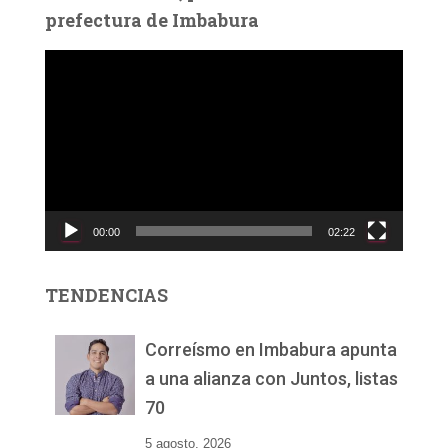
prefectura de Imbabura
R
e
p
r
o
d
u
c
00:00
02:22
t
o
r
TENDENCIAS
d
e
v
Correísmo en Imbabura apunta
í
a una alianza con Juntos, listas
d
70
e
o
5 agosto, 2026