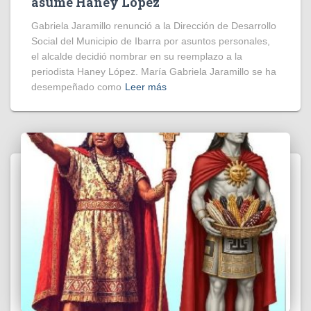
asume Haney López
Gabriela Jaramillo renunció a la Dirección de Desarrollo
Social del Municipio de Ibarra por asuntos personales,
el alcalde decidió nombrar en su reemplazo a la
periodista Haney López. María Gabriela Jaramillo se ha
desempeñado como
Leer más