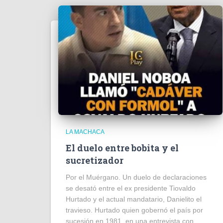
LA MACHACA
El duelo entre bobita y el
sucretizador
Por el Muérgano. Un duelo de declaraciones
se desató entre el ex presidente Tiovaldo
Hurtado y el actual mandatario, Danielito el
travieso. Hurtado quien gobernó el país por
sucesión en 1981, en una entrevista con