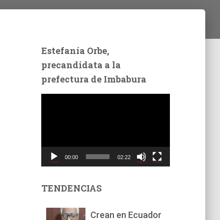
Estefanía Orbe,
precandidata a la
prefectura de Imbabura
R
e
p
r
o
d
00:00
02:22
u
c
t
TENDENCIAS
o
r
Crean en Ecuador
d