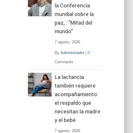
la Conferencia
e
v
mundial sobre la
í
paz, : “Mitad del
d
mundo”
e
o
7 agosto, 2026
By
Administrador
|
0
Comments
La lactancia
también requiere
acompañamiento:
el respaldo que
necesitan la madre
y el bebé
7 agosto, 2026