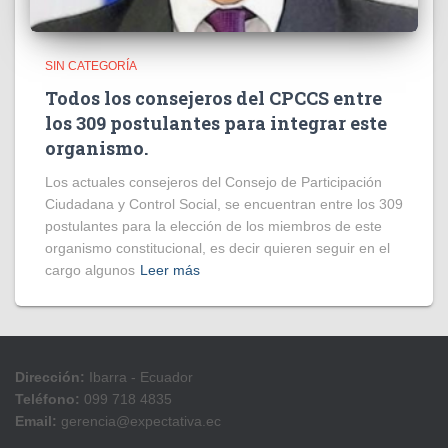
SIN CATEGORÍA
Todos los consejeros del CPCCS entre
los 309 postulantes para integrar este
organismo.
Los actuales consejeros del Consejo de Participación
Ciudadana y Control Social, se encuentran entre los 309
postulantes para la elección de los miembros de este
organismo constitucional, es decir quieren seguir en el
cargo algunos
Leer más
Dirección:
Ibarra - Ecuador
Teléfono:
099 718 4835
Email:
gerencia@expectativa.ec