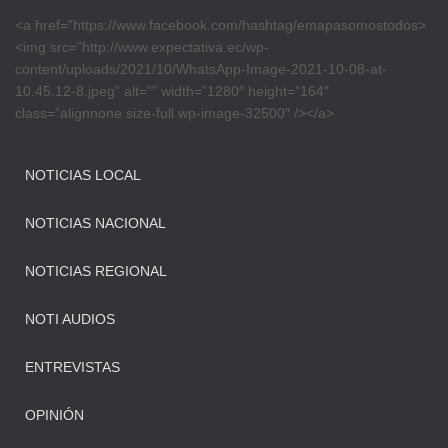
<a href=”https://www.facebook.com/hashtag/emapasomostodos>
<img src=”http://www.expectativa.ec/wp-
content/uploads/2021/10/WhatsApp-Image-2021-10-08-at-
10.45.12-8.jpeg” alt=”” width=”1280″ height=”164″
class=”alignnone size-full wp-image-32500″ /></a>
NOTICIAS LOCAL
NOTICIAS NACIONAL
NOTICIAS REGIONAL
NOTI AUDIOS
ENTREVISTAS
OPINIÓN