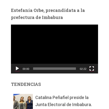
Estefanía Orbe, precandidata a la
prefectura de Imbabura
R
e
p
r
o
d
u
c
00:00
02:22
t
o
r
TENDENCIAS
d
e
v
Catalina Peñafiel preside la
í
Junta Electoral de Imbabura.
d