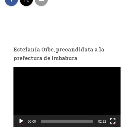
Estefanía Orbe, precandidata a la
prefectura de Imbabura
R
e
p
r
o
d
u
c
00:00
02:22
t
o