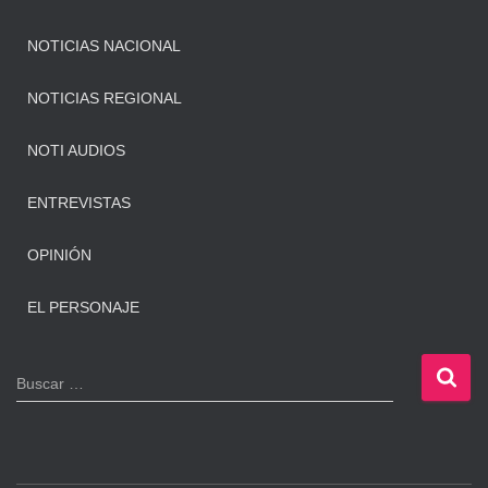
NOTICIAS NACIONAL
NOTICIAS REGIONAL
NOTI AUDIOS
ENTREVISTAS
OPINIÓN
EL PERSONAJE
B
Buscar …
u
s
c
a