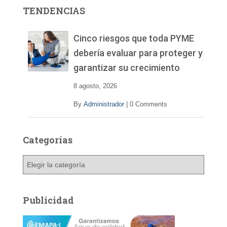
r
TENDENCIAS
d
e
v
Cinco riesgos que toda PYME
í
debería evaluar para proteger y
d
garantizar su crecimiento
e
o
8 agosto, 2026
By
Administrador
|
0 Comments
Categorías
C
a
t
e
Publicidad
g
o