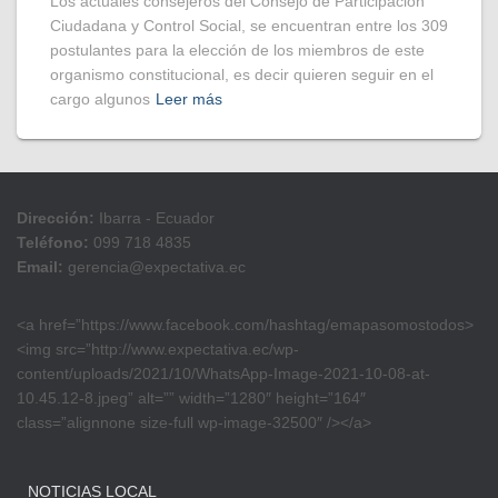
Los actuales consejeros del Consejo de Participación
Ciudadana y Control Social, se encuentran entre los 309
postulantes para la elección de los miembros de este
organismo constitucional, es decir quieren seguir en el
cargo algunos
Leer más
Dirección:
Ibarra - Ecuador
Teléfono:
099 718 4835
Email:
gerencia@expectativa.ec
<a href=”https://www.facebook.com/hashtag/emapasomostodos>
<img src=”http://www.expectativa.ec/wp-
content/uploads/2021/10/WhatsApp-Image-2021-10-08-at-
10.45.12-8.jpeg” alt=”” width=”1280″ height=”164″
class=”alignnone size-full wp-image-32500″ /></a>
NOTICIAS LOCAL