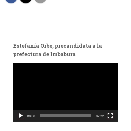
Estefanía Orbe, precandidata a la
prefectura de Imbabura
R
e
p
r
o
d
u
c
00:00
02:22
t
o
r