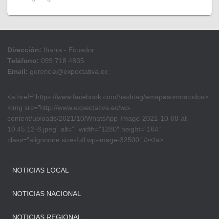
Dirección:
Ibarra - Ecuador
Teléfono:
099 718 4835
Email:
gerencia@expectativa.ec
<a href=”https://www.facebook.com/hashtag/emapasomostodos>
<img src=”http://www.expectativa.ec/wp-
content/uploads/2021/10/WhatsApp-Image-2021-10-08-at-
10.45.12-8.jpeg” alt=”” width=”1280″ height=”164″
class=”alignnone size-full wp-image-32500″ /></a>
NOTICIAS LOCAL
NOTICIAS NACIONAL
NOTICIAS REGIONAL