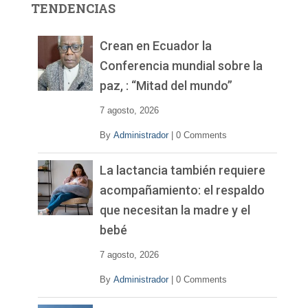
TENDENCIAS
d
e
v
Crean en Ecuador la
í
Conferencia mundial sobre la
d
paz, : “Mitad del mundo”
e
o
7 agosto, 2026
By
Administrador
|
0 Comments
La lactancia también requiere
acompañamiento: el respaldo
que necesitan la madre y el
bebé
7 agosto, 2026
By
Administrador
|
0 Comments