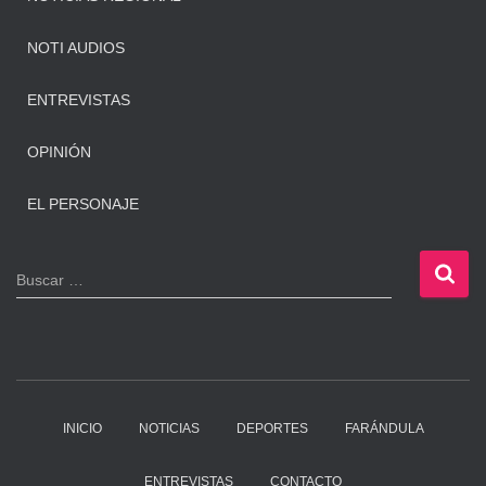
NOTI AUDIOS
ENTREVISTAS
OPINIÓN
EL PERSONAJE
B
Buscar …
u
s
c
a
r
:
INICIO
NOTICIAS
DEPORTES
FARÁNDULA
ENTREVISTAS
CONTACTO