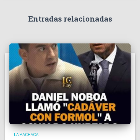
í
d
e
Entradas relacionadas
o
LA MACHACA