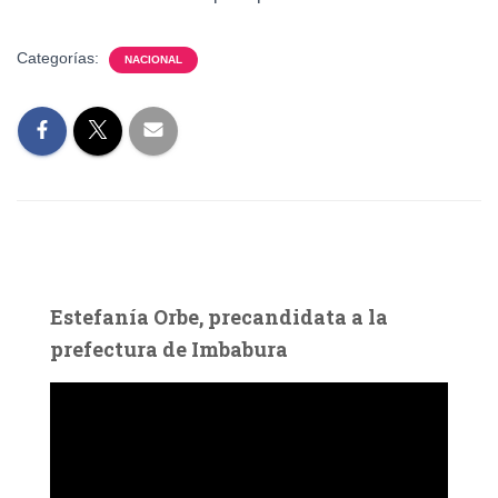
Categorías:
NACIONAL
Estefanía Orbe, precandidata a la
prefectura de Imbabura
R
e
p
r
o