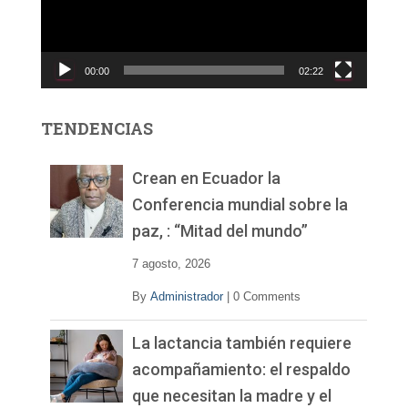
d
u
c
00:00
02:22
t
o
r
TENDENCIAS
d
e
v
Crean en Ecuador la
í
Conferencia mundial sobre la
d
paz, : “Mitad del mundo”
e
o
7 agosto, 2026
By
Administrador
|
0 Comments
La lactancia también requiere
acompañamiento: el respaldo
que necesitan la madre y el