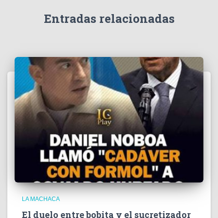
d
e
Entradas relacionadas
o
LA MACHACA
El duelo entre bobita y el sucretizador