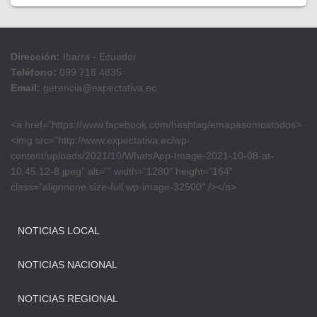
Dirección:
Ibarra - Ecuador
Teléfono:
099 718 4835
Email:
gerencia@expectativa.ec
<a href=”https://www.facebook.com/hashtag/emapasomostodos>
<img src=”http://www.expectativa.ec/wp-
content/uploads/2021/10/WhatsApp-Image-2021-10-08-at-
10.45.12-8.jpeg” alt=”” width=”1280″ height=”164″
class=”alignnone size-full wp-image-32500″ /></a>
NOTICIAS LOCAL
NOTICIAS NACIONAL
NOTICIAS REGIONAL