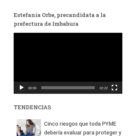
Estefanía Orbe, precandidata a la
prefectura de Imbabura
R
e
p
r
o
d
u
c
00:00
02:22
t
o
r
TENDENCIAS
d
e
v
Cinco riesgos que toda PYME
í
debería evaluar para proteger y