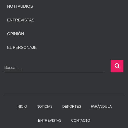
NOTI AUDIOS
ENTREVISTAS
OPINIÓN
EL PERSONAJE
B
Buscar …
u
s
c
a
r
:
INICIO
NOTICIAS
DEPORTES
FARÁNDULA
ENTREVISTAS
CONTACTO