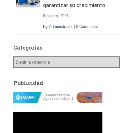
d
garantizar su crecimiento
e
o
8 agosto, 2026
By
Administrador
|
0 Comments
Categorías
C
a
t
e
Publicidad
g
o
r
í
a
s