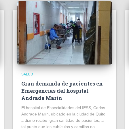
SALUD
Gran demanda de pacientes en
Emergencias del hospital
Andrade Marín
El hospital de Especialidades del IESS, Carlos
Andrade Marín, ubicado en la ciudad de Quito,
a diario recibe gran cantidad de pacientes, a
tal punto que los cubículos y camillas no