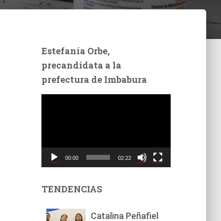
Estefanía Orbe,
precandidata a la
prefectura de Imbabura
R
e
p
r
o
d
00:00
02:22
u
c
t
TENDENCIAS
o
r
Catalina Peñafiel
d