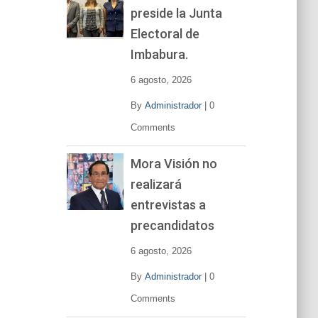
preside la Junta
e
v
Electoral de
í
Imbabura.
d
e
6 agosto, 2026
o
By
Administrador
|
0
Comments
Mora Visión no
realizará
entrevistas a
precandidatos
6 agosto, 2026
By
Administrador
|
0
Comments