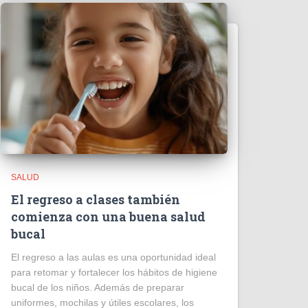
SALUD
El regreso a clases también
comienza con una buena salud
bucal
El regreso a las aulas es una oportunidad ideal
para retomar y fortalecer los hábitos de higiene
bucal de los niños. Además de preparar
uniformes, mochilas y útiles escolares, los