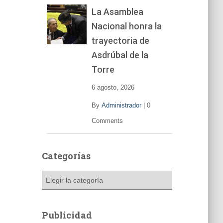
La Asamblea
Nacional honra la
trayectoria de
Asdrúbal de la
Torre
6 agosto, 2026
By
Administrador
|
0
Comments
Categorías
C
a
t
e
Publicidad
g