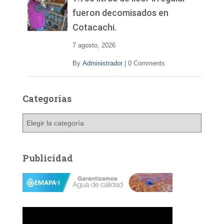
fueron decomisados en
Cotacachi.
7 agosto, 2026
By
Administrador
|
0 Comments
Categorías
C
a
t
e
Publicidad
g
o
r
í
a
s