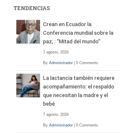
r
TENDENCIAS
d
e
v
Crean en Ecuador la
í
Conferencia mundial sobre la
d
paz, : “Mitad del mundo”
e
o
7 agosto, 2026
By
Administrador
|
0 Comments
La lactancia también requiere
acompañamiento: el respaldo
que necesitan la madre y el
bebé
7 agosto, 2026
By
Administrador
|
0 Comments