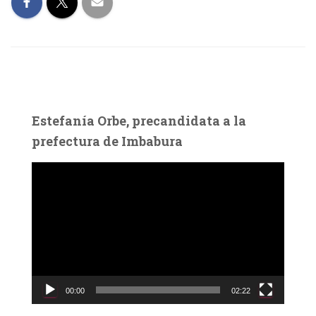
Estefanía Orbe, precandidata a la
prefectura de Imbabura
R
e
p
r
o
d
u
c
00:00
02:22
t
o