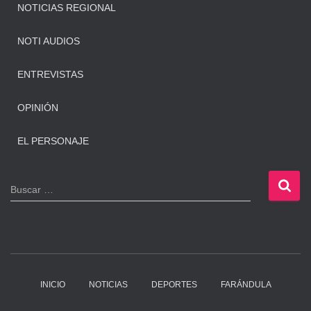
NOTICIAS REGIONAL
NOTI AUDIOS
ENTREVISTAS
OPINIÓN
EL PERSONAJE
B
Buscar …
u
s
c
a
r
:
INICIO
NOTICIAS
DEPORTES
FARÁNDULA