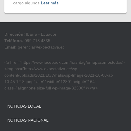
cargo algunos
Leer más
Dirección:
Ibarra - Ecuador
Teléfono:
099 718 4835
Email:
gerencia@expectativa.ec
<a href=”https://www.facebook.com/hashtag/emapasomostodos>
<img src=”http://www.expectativa.ec/wp-
content/uploads/2021/10/WhatsApp-Image-2021-10-08-at-
10.45.12-8.jpeg” alt=”” width=”1280″ height=”164″
class=”alignnone size-full wp-image-32500″ /></a>
NOTICIAS LOCAL
NOTICIAS NACIONAL