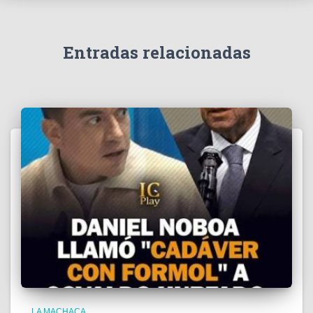
v
í
d
e
Entradas relacionadas
o
LA MACHACA