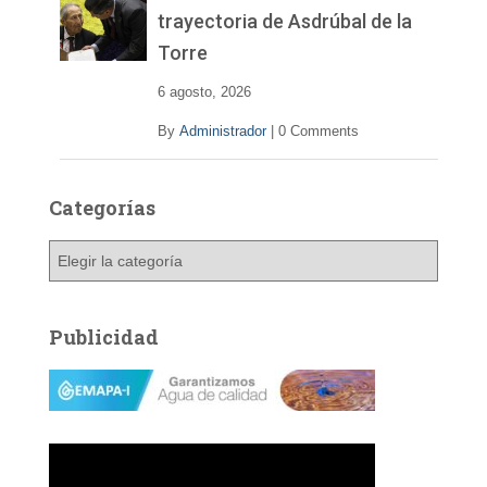
trayectoria de Asdrúbal de la
Torre
6 agosto, 2026
By
Administrador
|
0 Comments
Categorías
C
a
t
e
Publicidad
g
o
r
í
a
s