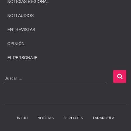
NOTICIAS REGIONAL
NOTI AUDIOS
ENTREVISTAS
OPINIÓN
EL PERSONAJE
B
Buscar …
u
s
c
a
r
:
INICIO
NOTICIAS
DEPORTES
FARÁNDULA