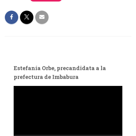
Estefanía Orbe, precandidata a la
prefectura de Imbabura
R
e
p
r
o
d
u
c