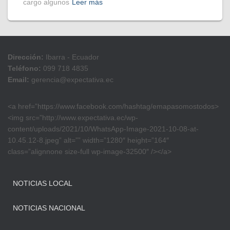
cargo algunos
Leer más
Dirección:
Ibarra - Ecuador
Teléfono:
099 718 4835
Email:
gerencia@expectativa.ec
<a href=”https://www.facebook.com/hashtag/emapasomostodos>
<img src=”http://www.expectativa.ec/wp-
content/uploads/2021/10/WhatsApp-Image-2021-10-08-at-
10.45.12-8.jpeg” alt=”” width=”1280″ height=”164″
class=”alignnone size-full wp-image-32500″ /></a>
NOTICIAS LOCAL
NOTICIAS NACIONAL