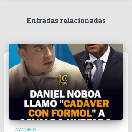
í
d
e
Entradas relacionadas
o
LA MACHACA