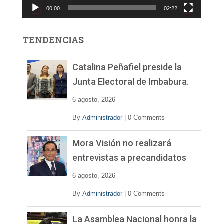
00:00
02:22
t
o
r
TENDENCIAS
d
e
v
Catalina Peñafiel preside la
í
Junta Electoral de Imbabura.
d
e
6 agosto, 2026
o
By
Administrador
|
0 Comments
Mora Visión no realizará
entrevistas a precandidatos
6 agosto, 2026
By
Administrador
|
0 Comments
La Asamblea Nacional honra la