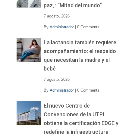
d
paz, : “Mitad del mundo”
e
o
7 agosto, 2026
By
Administrador
|
0 Comments
La lactancia también requiere
acompañamiento: el respaldo
que necesitan la madre y el
bebé
7 agosto, 2026
By
Administrador
|
0 Comments
El nuevo Centro de
Convenciones de la UTPL
obtiene la certificación EDGE y
redefine la infraestructura