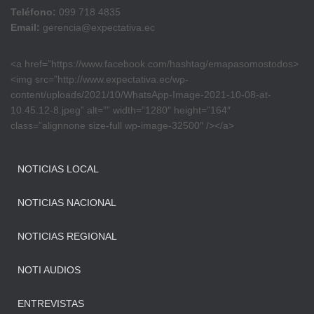
Teléfono:
099 718 4835
Email:
gerencia@expectativa.ec
<a href=”https://www.facebook.com/hashtag/emapasomostodos>
<img src=”http://www.expectativa.ec/wp-
content/uploads/2021/10/WhatsApp-Image-2021-10-08-at-
10.45.12-8.jpeg” alt=”” width=”1280″ height=”164″
class=”alignnone size-full wp-image-32500″ /></a>
NOTICIAS LOCAL
NOTICIAS NACIONAL
NOTICIAS REGIONAL
NOTI AUDIOS
ENTREVISTAS