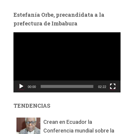
Estefanía Orbe, precandidata a la
prefectura de Imbabura
R
e
p
r
o
d
u
c
00:00
02:22
t
o
r
TENDENCIAS
d
e
v
Crean en Ecuador la
í
Conferencia mundial sobre la