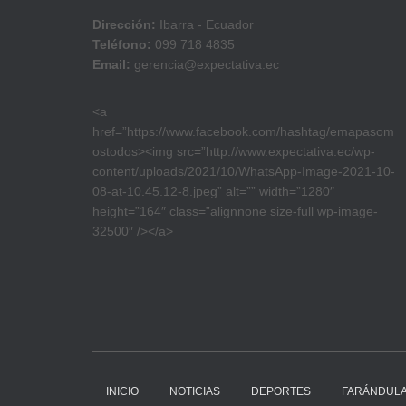
Dirección:
Ibarra - Ecuador
Teléfono:
099 718 4835
Email:
gerencia@expectativa.ec
<a
href=”https://www.facebook.com/hashtag/emapasom
ostodos><img src=”http://www.expectativa.ec/wp-
content/uploads/2021/10/WhatsApp-Image-2021-10-
08-at-10.45.12-8.jpeg” alt=”” width=”1280″
height=”164″ class=”alignnone size-full wp-image-
32500″ /></a>
INICIO
NOTICIAS
DEPORTES
FARÁNDUL