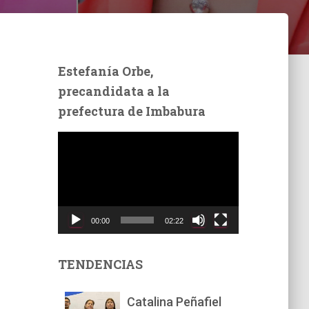
Estefanía Orbe,
precandidata a la
prefectura de Imbabura
R
e
p
r
o
d
00:00
02:22
u
c
t
TENDENCIAS
o
r
Catalina Peñafiel
d