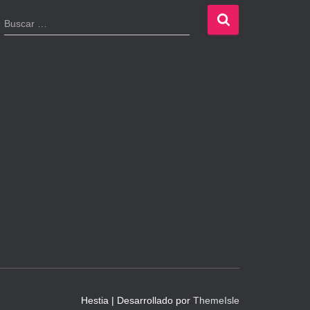
B
Buscar …
u
s
c
a
r
:
Hestia | Desarrollado por
ThemeIsle