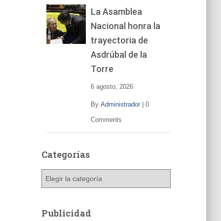
La Asamblea
Nacional honra la
trayectoria de
Asdrúbal de la
Torre
6 agosto, 2026
By
Administrador
|
0
Comments
Categorías
C
a
t
e
Publicidad
g