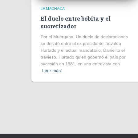
LA MACHACA
El duelo entre bobita y el
sucretizador
Por el Muérgano. Un duelo de declaraciones
se desató entre el ex presidente Tiovaldo
Hurtado y el actual mandatario, Danielito el
travieso. Hurtado quien gobernó el país por
sucesión en 1981, en una entrevista con
Leer más