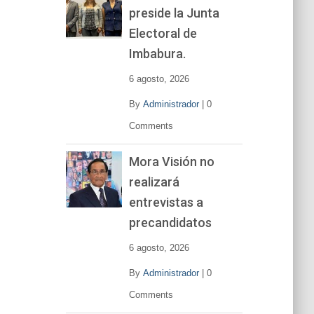
preside la Junta
e
v
Electoral de
í
Imbabura.
d
e
6 agosto, 2026
o
By
Administrador
|
0
Comments
Mora Visión no
realizará
entrevistas a
precandidatos
6 agosto, 2026
By
Administrador
|
0
Comments