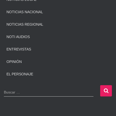
NOTICIAS NACIONAL
NOTICIAS REGIONAL
NOTI AUDIOS
ENTREVISTAS
OPINIÓN
EL PERSONAJE
B
Buscar …
u
s
c
a