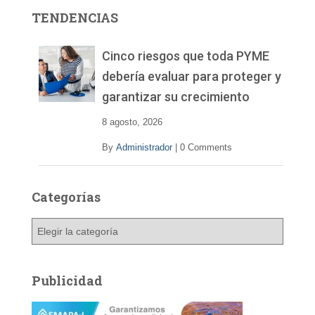
r
TENDENCIAS
d
e
v
Cinco riesgos que toda PYME
í
debería evaluar para proteger y
d
garantizar su crecimiento
e
o
8 agosto, 2026
By
Administrador
|
0 Comments
Categorías
C
a
t
e
Publicidad
g
o