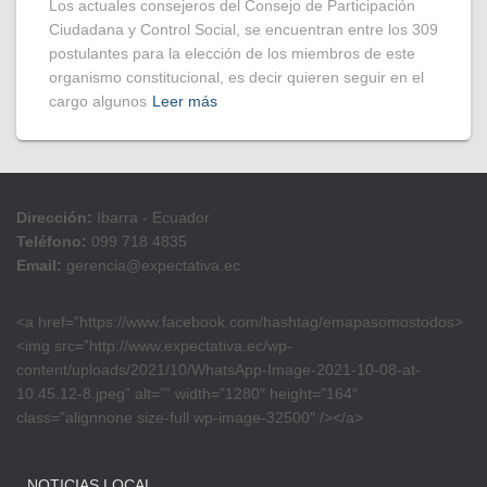
Los actuales consejeros del Consejo de Participación
Ciudadana y Control Social, se encuentran entre los 309
postulantes para la elección de los miembros de este
organismo constitucional, es decir quieren seguir en el
cargo algunos
Leer más
Dirección:
Ibarra - Ecuador
Teléfono:
099 718 4835
Email:
gerencia@expectativa.ec
<a href=”https://www.facebook.com/hashtag/emapasomostodos>
<img src=”http://www.expectativa.ec/wp-
content/uploads/2021/10/WhatsApp-Image-2021-10-08-at-
10.45.12-8.jpeg” alt=”” width=”1280″ height=”164″
class=”alignnone size-full wp-image-32500″ /></a>
NOTICIAS LOCAL