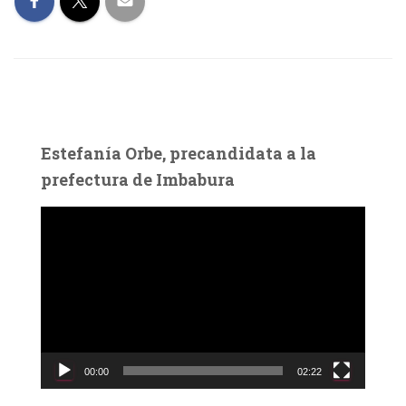
Estefanía Orbe, precandidata a la
prefectura de Imbabura
R
e
p
r
o
d
u
c
00:00
02:22
t
o