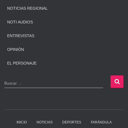
NOTICIAS REGIONAL
NOTI AUDIOS
ENTREVISTAS
OPINIÓN
EL PERSONAJE
B
Buscar …
u
s
c
a
r
:
INICIO
NOTICIAS
DEPORTES
FARÁNDULA