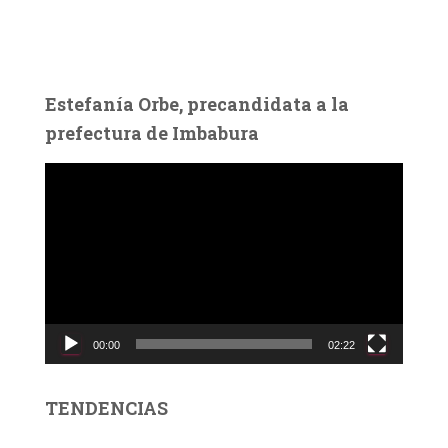
Estefanía Orbe, precandidata a la
prefectura de Imbabura
R
e
p
r
o
d
u
c
00:00
02:22
t
o
r
TENDENCIAS
d
e