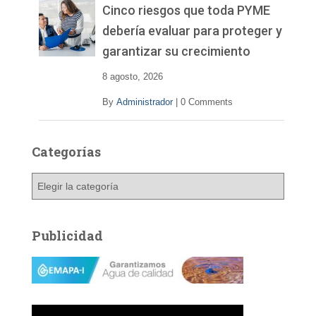
v
Cinco riesgos que toda PYME
í
debería evaluar para proteger y
d
garantizar su crecimiento
e
o
8 agosto, 2026
By
Administrador
|
0 Comments
Categorías
C
a
t
e
Publicidad
g
o
r
í
a