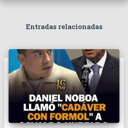
v
í
d
e
Entradas relacionadas
o