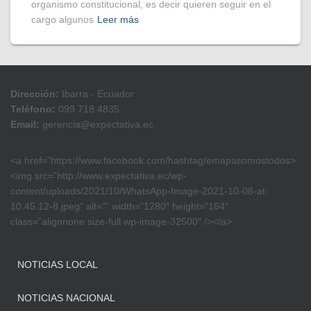
organismo constitucional, es decir quieren seguir en el
cargo algunos
Leer más
Dirección:
Ibarra - Ecuador
Teléfono:
099 718 4835
Email:
gerencia@expectativa.ec
<a href=”https://www.facebook.com/hashtag/emapasomostodos>
<img src=”http://www.expectativa.ec/wp-
content/uploads/2021/10/WhatsApp-Image-2021-10-08-at-
10.45.12-8.jpeg” alt=”” width=”1280″ height=”164″
class=”alignnone size-full wp-image-32500″ /></a>
NOTICIAS LOCAL
NOTICIAS NACIONAL