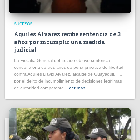
SUCESOS
Aquiles Alvarez recibe sentencia de 3
años por incumplir una medida
judicial
La Fiscalía General del Estado obtuvo sentencia
condenatoria de tres años de pena privativa de libertad
contra Aquiles David Alvarez, alcalde de Guayaquil. H.,
por el delito de incumplimiento de decisiones legítimas
de autoridad competente.
Leer más