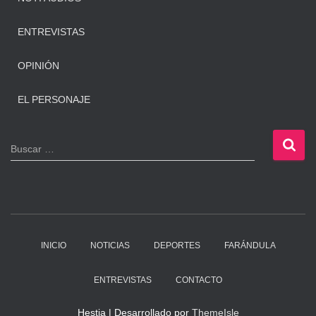
ENTREVISTAS
OPINIÓN
EL PERSONAJE
B
Buscar …
u
s
c
a
r
:
INICIO
NOTICIAS
DEPORTES
FARÁNDULA
ENTREVISTAS
CONTACTO
Hestia | Desarrollado por
ThemeIsle