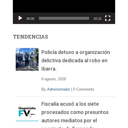
d
u
c
00:00
02:22
t
o
r
TENDENCIAS
d
e
v
Policía detuvo a organización
í
delictiva dedicada al robo en
d
Ibarra.
e
o
9 agosto, 2026
By
Administrador
|
0 Comments
Fiscalía acusó a los siete
procesados como presuntos
autores mediatos por el