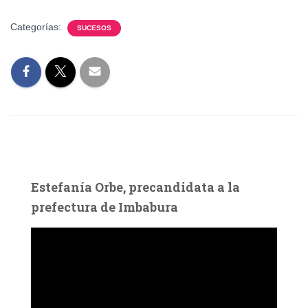
Categorías:
SUCESOS
Estefanía Orbe, precandidata a la
prefectura de Imbabura
R
e
p
r
o