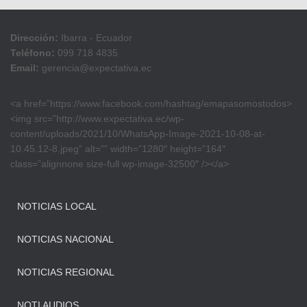
Dirección:
Ibarra - Ecuador
Teléfono:
099 718 4835
Email:
gerencia@expectativa.ec
<a href=”https://www.facebook.com/hashtag/emapasomostodos>
<img src=”http://www.expectativa.ec/wp-
content/uploads/2021/10/WhatsApp-Image-2021-10-08-at-
10.45.12-8.jpeg” alt=”” width=”1280″ height=”164″
class=”alignnone size-full wp-image-32500″ /></a>
NOTICIAS LOCAL
NOTICIAS NACIONAL
NOTICIAS REGIONAL
NOTI AUDIOS