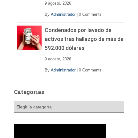
9 agosto, 2026
By
Administrador
|
0 Comments
Condenados por lavado de
activos tras hallazgo de más de
592.000 dólares
9 agosto, 2026
By
Administrador
|
0 Comments
Categorías
C
a
t
e
g