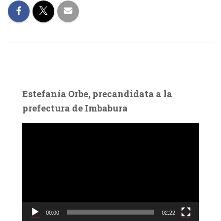
Estefanía Orbe, precandidata a la
prefectura de Imbabura
R
e
p
r
o
d
u
c
00:00
02:22
t