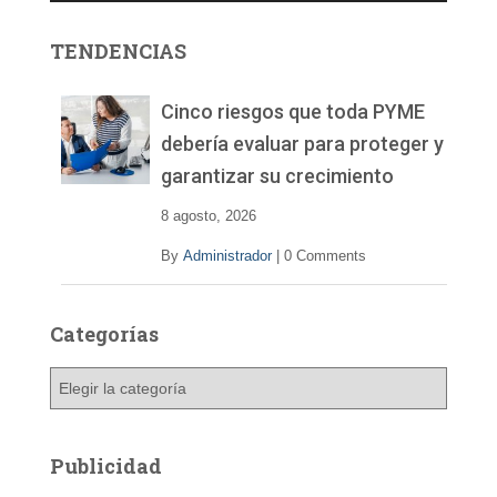
o
r
TENDENCIAS
d
e
v
Cinco riesgos que toda PYME
í
debería evaluar para proteger y
d
garantizar su crecimiento
e
o
8 agosto, 2026
By
Administrador
|
0 Comments
Categorías
C
a
t
e
Publicidad
g