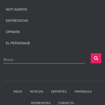
NOTI AUDIOS
ENTREVISTAS
OPINIÓN
EL PERSONAJE
B
Buscar …
u
s
c
a
r
:
INICIO
NOTICIAS
DEPORTES
FARÁNDULA
ENTREVISTAS
CONTACTO