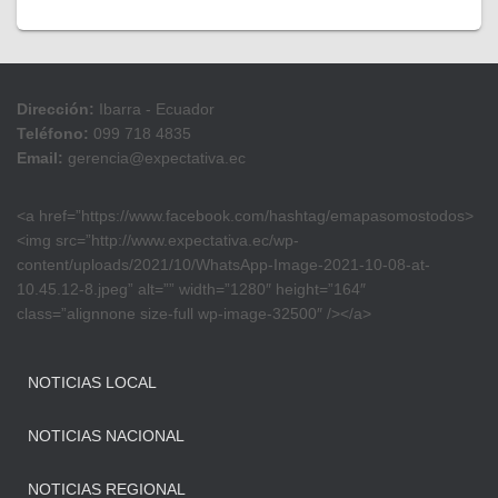
Dirección:
Ibarra - Ecuador
Teléfono:
099 718 4835
Email:
gerencia@expectativa.ec
<a href=”https://www.facebook.com/hashtag/emapasomostodos>
<img src=”http://www.expectativa.ec/wp-
content/uploads/2021/10/WhatsApp-Image-2021-10-08-at-
10.45.12-8.jpeg” alt=”” width=”1280″ height=”164″
class=”alignnone size-full wp-image-32500″ /></a>
NOTICIAS LOCAL
NOTICIAS NACIONAL
NOTICIAS REGIONAL