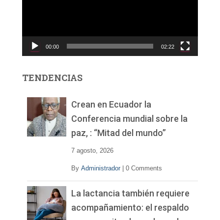
o
d
u
c
00:00
02:22
t
o
r
TENDENCIAS
d
e
v
Crean en Ecuador la
í
Conferencia mundial sobre la
d
paz, : “Mitad del mundo”
e
o
7 agosto, 2026
By
Administrador
|
0 Comments
La lactancia también requiere
acompañamiento: el respaldo