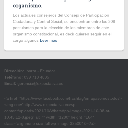
organismo.
Los actuales consejeros del Consejo de Participación
Ciudadana y Control Social, se encuentran entre los 309
postulantes para la elección de los miembros de este
organismo constitucional, es decir quieren seguir en el
cargo algunos
Leer más
Dirección:
Ibarra - Ecuador
Teléfono:
099 718 4835
Email:
gerencia@expectativa.ec
<a href=”https://www.facebook.com/hashtag/emapasomostodos>
<img src=”http://www.expectativa.ec/wp-
content/uploads/2021/10/WhatsApp-Image-2021-10-08-at-
10.45.12-8.jpeg” alt=”” width=”1280″ height=”164″
class=”alignnone size-full wp-image-32500″ /></a>