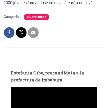
2000 jóvenes formándose en estas áreas”, concluyó.
Categorías:
SIN CATEGORÍA
Estefanía Orbe, precandidata a la
prefectura de Imbabura
R
e
p
r