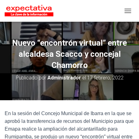
CAMB
Nuevo “encontrón virtual” entre
alcaldesa Scacco y concejal
Chamorro
Publicado por
Administrador
el
17 febrero, 2022
En la sesión del Concejo Municipal de Ibarra en la que se
aprobó la transferencia de recursos del Municipio para que
Emapa realice la ampliación del alcantarillado para
Rumipamba, se produjo un nuevo “encontrón” virtual entre