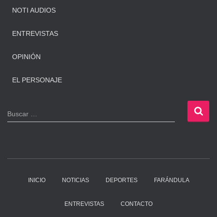
NOTI AUDIOS
ENTREVISTAS
OPINIÓN
EL PERSONAJE
B
Buscar …
u
s
c
a
r
:
INICIO
NOTICIAS
DEPORTES
FARÁNDULA
ENTREVISTAS
CONTACTO