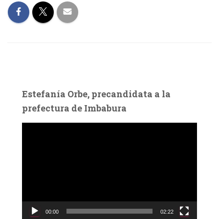
Estefanía Orbe, precandidata a la
prefectura de Imbabura
R
e
p
r
o
d
u
c
00:00
02:22
t