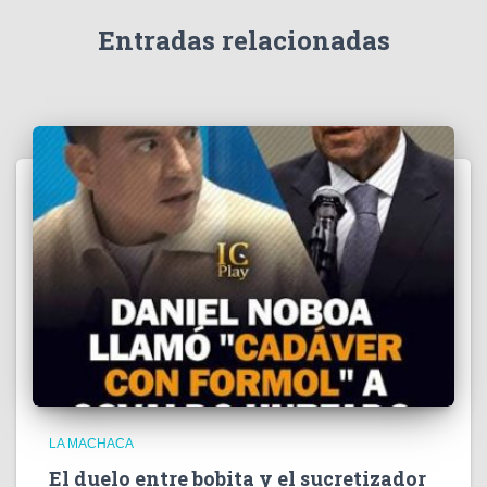
d
e
Entradas relacionadas
o
LA MACHACA
El duelo entre bobita y el sucretizador