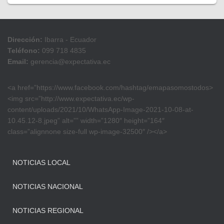
Dirección:
Ibarra - Ecuador
Teléfono:
099 718 4835
Email:
gerencia@expectativa.ec
<a href=”https://www.facebook.com/hashtag/emapasomostodos>
<img src=”http://www.expectativa.ec/wp-
content/uploads/2021/10/WhatsApp-Image-2021-10-08-at-
10.45.12-8.jpeg” alt=”” width=”1280″ height=”164″
class=”alignnone size-full wp-image-32500″ /></a>
NOTICIAS LOCAL
NOTICIAS NACIONAL
NOTICIAS REGIONAL