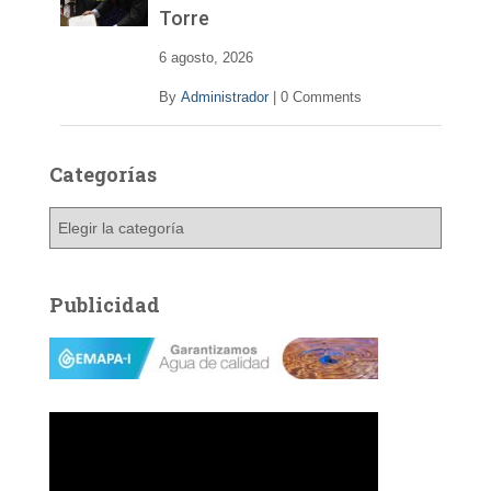
Torre
6 agosto, 2026
By
Administrador
|
0 Comments
Categorías
C
a
t
e
Publicidad
g
o
r
í
a
s