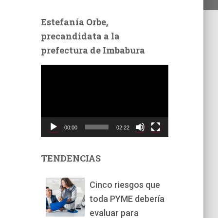
Estefanía Orbe,
precandidata a la
prefectura de Imbabura
R
e
p
r
o
d
00:00
02:22
u
c
t
TENDENCIAS
o
r
Cinco riesgos que
d
toda PYME debería
e
v
evaluar para