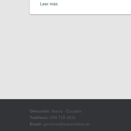
Leer más
Dirección:
Ibarra - Ecuador
Teléfono:
099 718 4835
Email:
gerencia@expectativa.ec