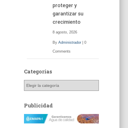
í
proteger y
d
garantizar su
e
o
crecimiento
8 agosto, 2026
By
Administrador
|
0
Comments
Categorías
C
a
t
e
Publicidad
g
o
r
í