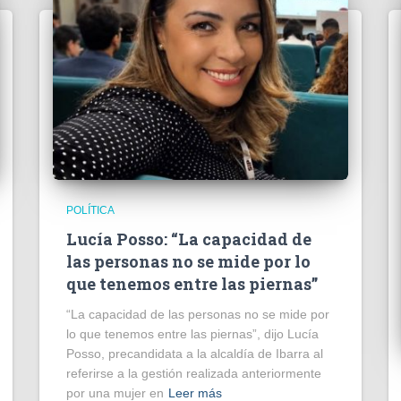
POLÍTICA
Lucía Posso: “La capacidad de
las personas no se mide por lo
que tenemos entre las piernas”
“La capacidad de las personas no se mide por
lo que tenemos entre las piernas”, dijo Lucía
Posso, precandidata a la alcaldía de Ibarra al
referirse a la gestión realizada anteriormente
por una mujer en
Leer más