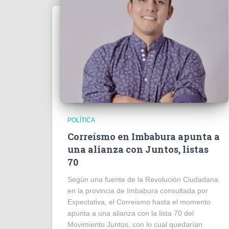
POLÍTICA
Correísmo en Imbabura apunta a
una alianza con Juntos, listas
70
Según una fuente de la Revolución Ciudadana
en la provincia de Imbabura consultada por
Expectativa, el Correismo hasta el momento
apunta a una alianza con la lista 70 del
Movimiento Juntos, con lo cual quedarían