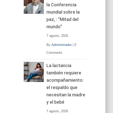
la Conferencia
e
v
mundial sobre la
í
paz, : “Mitad del
d
mundo”
e
o
7 agosto, 2026
By
Administrador
|
0
Comments
La lactancia
también requiere
acompañamiento:
el respaldo que
necesitan la madre
y el bebé
7 agosto, 2026