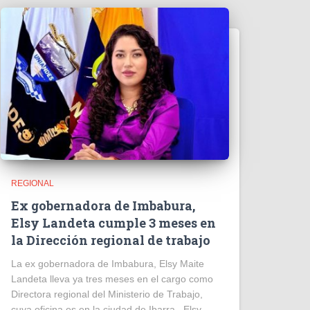
REGIONAL
Ex gobernadora de Imbabura,
Elsy Landeta cumple 3 meses en
la Dirección regional de trabajo
La ex gobernadora de Imbabura, Elsy Maite
Landeta lleva ya tres meses en el cargo como
Directora regional del Ministerio de Trabajo,
cuya oficina es en la ciudad de Ibarra. Elsy