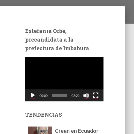
Estefanía Orbe,
precandidata a la
prefectura de Imbabura
R
e
p
r
o
d
00:00
02:22
u
c
t
TENDENCIAS
o
r
Crean en Ecuador
d