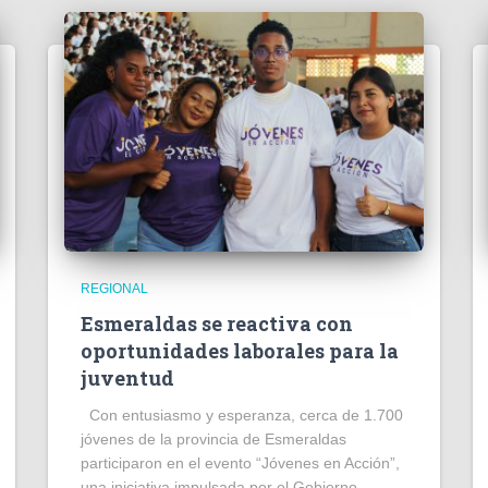
REGIONAL
Esmeraldas se reactiva con
oportunidades laborales para la
juventud
Con entusiasmo y esperanza, cerca de 1.700
jóvenes de la provincia de Esmeraldas
participaron en el evento “Jóvenes en Acción”,
una iniciativa impulsada por el Gobierno