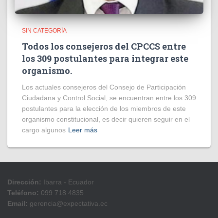
SIN CATEGORÍA
Todos los consejeros del CPCCS entre
los 309 postulantes para integrar este
organismo.
Los actuales consejeros del Consejo de Participación
Ciudadana y Control Social, se encuentran entre los 309
postulantes para la elección de los miembros de este
organismo constitucional, es decir quieren seguir en el
cargo algunos
Leer más
Dirección:
Ibarra - Ecuador
Teléfono:
099 718 4835
Email:
gerencia@expectativa.ec