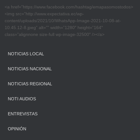
<a href=”https://www.facebook.com/hashtag/emapasomostodos>
<img src=”http://www.expectativa.ec/wp-
content/uploads/2021/10/WhatsApp-Image-2021-10-08-at-
10.45.12-8.jpeg” alt=”” width=”1280″ height=”164″
class=”alignnone size-full wp-image-32500″ /></a>
NOTICIAS LOCAL
NOTICIAS NACIONAL
NOTICIAS REGIONAL
NOTI AUDIOS
ENTREVISTAS
OPINIÓN