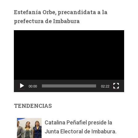
Estefanía Orbe, precandidata a la
prefectura de Imbabura
R
e
p
r
o
d
u
c
00:00
02:22
t
o
r
TENDENCIAS
d
e
v
Catalina Peñafiel preside la
í
Junta Electoral de Imbabura.
d